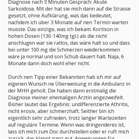
Diagnose nach 3 Minuten Gespräch: Akute
Sarkoidose. Mit der hat sie mich dann auf die Strasse
gesetzt, ohne Aufklärung, was das bedeutet,
nachdem ich über 3 Monate auf nen Termin warten
musste. Das einzige, was ich bekam: Kortison in
hohen Dosen (130-140mg tgl.) als die nicht
anschlugen war sie ratlos, das wäre halt so und dass
bei unter 100 mg die Schmerzen wiederkommen
wäre ja normal und son Schub dauert halt. Naja, 6
Monate dann doch wohl eher nicht.
Durch nen Tipp einer Bekannten hab ich mir auf
eigenen Wunsch ne Überweisung in die Ambulanz in
der MHH geholt. Die haben dann erstmalig die
Diagnose meiner ehemaligen Ärztin angezweifelt.
Bisher lautet das Ergebnis: undifferenzierte Athritis,
nicht erosiv, aber schmerzhaft. Seither bin ich
eigentlich sehr zufrieden, trotz langer Wartezeiten
auf reguläre Termine. Wenn was dringenderes ist,
lass ich mich zum Doc durchstellen oder er ruft mich
zurück, das klappt ganz gut. Anweisungen für