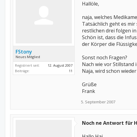
Hallöle,
naja, welches Medikam
Tatsächlich geht es mir
restlichen drei folgen 
Schön ist, dass die Infu
der Körper die Flüssigkei
FStony
Sonst noch Fragen?
Neues Mitglied
Nach wie vor Stillstand
Registriert seit:
12. August 2007
Naja, wird schon wiede
Beiträge:
11
Grüße
Frank
5. September 2007
Noch ne Antwort für H
Hallo Hai,