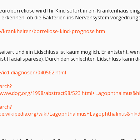
euroborreliose wird Ihr Kind sofort in ein Krankenhaus ein
ch erkennen, ob die Bakterien ins Nervensystem vorgedrunge
e/krankheiten/borreliose-kind-prognose.htm
rweitert und ein Lidschluss ist kaum möglich. Er entsteht, we
ist (Facialisparese). Durch den schlechten Lidschluss kann 
e/icd-diagnosen/040562.html
earch?
www.dog.org/1998/abstract98/523.html+Lagophthalmus&h
earch?
de.wikipedia.org/wiki/Lagophthalmus+Lagophthalmus&hl=