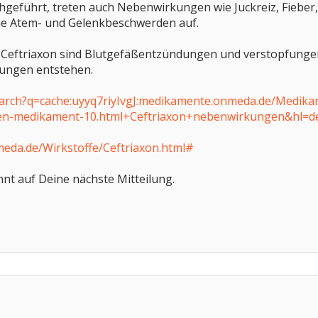
hgeführt, treten auch Nebenwirkungen wie Juckreiz, Fiebe
ie Atem- und Gelenkbeschwerden auf.
 Ceftriaxon sind Blutgefäßentzündungen und verstopfungen 
ungen entstehen.
/search?q=cache:uyyq7riyIvgJ:medikamente.onmeda.de/Me
n-medikament-10.html+Ceftriaxon+nebenwirkungen&hl=de
eda.de/Wirkstoffe/Ceftriaxon.html#
nt auf Deine nächste Mitteilung.