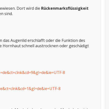
gewiesen. Dort wird die
Rückenmarksflüssigkeit
n sind.
nn das Augenlid erschlafft oder die Funktion des
die Hornhaut schnell austrocknen oder geschädigt
l=de&ct=clnk&cd=9&gl=de&ie=UTF-8
de&ct=clnk&cd=1&gl=de&ie=UTF-8