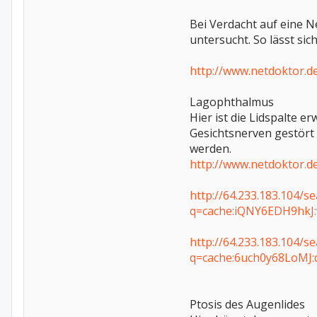
Bei Verdacht auf eine N
untersucht. So lässt si
http://www.netdoktor.d
Lagophthalmus
Hier ist die Lidspalte e
Gesichtsnerven gestört 
werden.
http://www.netdoktor.d
http://64.233.183.104/s
q=cache:iQNY6EDH9hkJ:
http://64.233.183.104/s
q=cache:6uch0y68LoMJ:
Ptosis des Augenlides