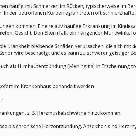
en häufig mit Schmerzen im Rücken, typischerweise im Bere
r. In der betroffenen Körperregion treten oft schmerzhaft
ngen kommen. Eine relativ häufige Erkrankung im Kindesalt
iefem Gesicht. Den Eltern fällt ein hängender Mundwinkel od
 die Krankheit bleibende Schäden verursachen, die sich mit 
Gehör wird beschädigt und es kann zu schwerer geistiger B
uch als Hirnhautentzündung (Meningitis) in Erscheinung tr
sofort im Krankenhaus behandelt werden.
rz
rankungen, z. B. Herzmuskelschwäche hinzukommen.
eliose als chronische Herzentzündung. Anzeichen sind Herz