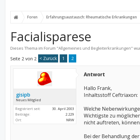
Foren
Erfahrungsaustausch: Rheumatische Erkrankungen
Facialisparese
Dieses Thema im Forum "
Allgemeines und Begleiterkrankungen
" wu
< Zurück
1
2
Seite 2 von 2
Antwort
Hallo Frank,
gisipb
Inhaltsstoff Ceftriaxon:
Neues Mitglied
Welche Nebenwirkunge
Registriert seit:
30. April 2003
Beiträge:
2.229
Wichtigste zu mögliche
Ort:
NRW
nicht auftreten, können
Bei der Behandlung der