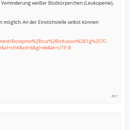
r, Veminderung weißer Blutkörperchen (Leukopenie),
möglich. An der Einstichstelle selbst können
dikament/Rocephin%2Bzur%2BInfusion%2B1g%257C-
&ct=clnk&cd=6&gl=de&ie=UTF-8
#21