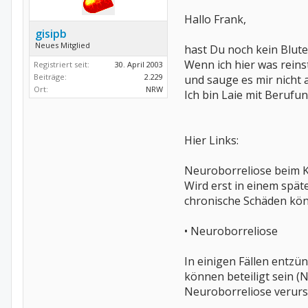
Hallo Frank,
gisipb
Neues Mitglied
hast Du noch kein Blut
Wenn ich hier was reinst
Registriert seit:
30. April 2003
Beiträge:
2.229
und sauge es mir nicht 
Ort:
NRW
Ich bin Laie mit Berufun
Hier Links:
Neuroborreliose beim 
Wird erst in einem spä
chronische Schäden könn
• Neuroborreliose
In einigen Fällen entz
können beteiligt sein (
Neuroborreliose verursa