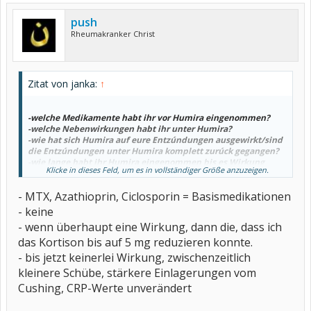
push
Rheumakranker Christ
Zitat von janka:
↑
-welche Medikamente habt ihr vor Humira eingenommen?
-welche Nebenwirkungen habt ihr unter Humira?
-wie hat sich Humira auf eure Entzúndungen ausgewirkt/sind
die Entzúndungen unter Humira komplett zurúck gegangen?
-wie lange habt ihr Humira eingenommen bis es Wirkung
Klicke in dieses Feld, um es in vollständiger Größe anzuzeigen.
gezeigt hat?
- MTX, Azathioprin, Ciclosporin = Basismedikationen
- keine
- wenn überhaupt eine Wirkung, dann die, dass ich
das Kortison bis auf 5 mg reduzieren konnte.
- bis jetzt keinerlei Wirkung, zwischenzeitlich
kleinere Schübe, stärkere Einlagerungen vom
Cushing, CRP-Werte unverändert