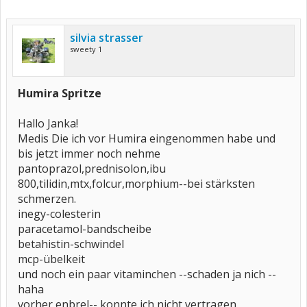
silvia strasser
sweety 1
Humira Spritze
Hallo Janka!
Medis Die ich vor Humira eingenommen habe und
bis jetzt immer noch nehme
pantoprazol,prednisolon,ibu
800,tilidin,mtx,folcur,morphium--bei stärksten
schmerzen.
inegy-colesterin
paracetamol-bandscheibe
betahistin-schwindel
mcp-übelkeit
und noch ein paar vitaminchen --schaden ja nich --
haha
vorher enbrel-- konnte ich nicht vertragen