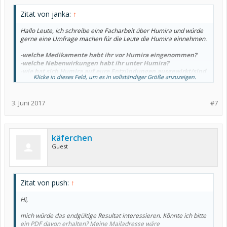
Zitat von janka:
↑
Hallo Leute, ich schreibe eine Facharbeit úber Humira und wúrde
gerne eine Umfrage machen fúr die Leute die Humira einnehmen.
-welche Medikamente habt ihr vor Humira eingenommen?
-welche Nebenwirkungen habt ihr unter Humira?
-wie hat sich Humira auf eure Entzúndungen ausgewirkt/sind
Klicke in dieses Feld, um es in vollständiger Größe anzuzeigen.
die Entzúndungen unter Humira komplett zurúck gegangen?
-wie lange habt ihr Humira eingenommen bis es Wirkung
gezeigt hat?
3. Juni 2017
#7
-wie hat sich euer Wohlbefinden insgesamt unter der
Einnahme von Humira verändert?
Ich wúrde mich freuen wenn ihr euch Zeit nehmen wúrdet und
diese Fragen beantworten kônntet. Damit wúrdet ihr mir sehr
käferchen
weiterhelfen. Schonmal Danke im vorraus
Guest
Zitat von push:
↑
Hi,
mich würde das endgültige Resultat interessieren. Könnte ich bitte
ein PDF davon erhalten? Meine Mailadresse wäre