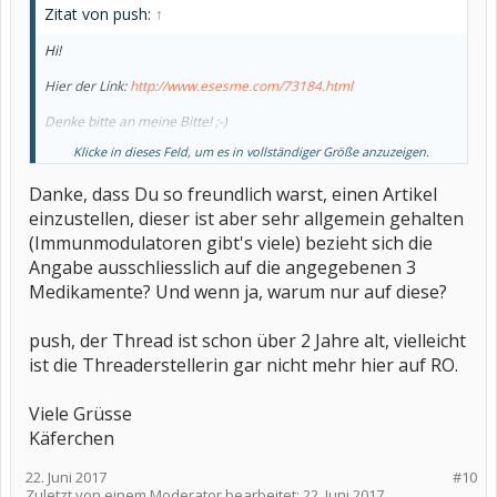
Zitat von push:
↑
Hi!
Hier der Link:
http://www.esesme.com/73184.html
Denke bitte an meine Bitte! ;-)
Klicke in dieses Feld, um es in vollständiger Größe anzuzeigen.
Liebe Grüße
Danke, dass Du so freundlich warst, einen Artikel
einzustellen, dieser ist aber sehr allgemein gehalten
(Immunmodulatoren gibt's viele) bezieht sich die
Angabe ausschliesslich auf die angegebenen 3
Medikamente? Und wenn ja, warum nur auf diese?
push, der Thread ist schon über 2 Jahre alt, vielleicht
ist die Threaderstellerin gar nicht mehr hier auf RO.
Viele Grüsse
Käferchen
22. Juni 2017
#10
Zuletzt von einem Moderator bearbeitet:
22. Juni 2017