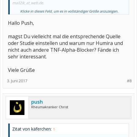
mail2ik_at_web.de.
Klicke in dieses Feld, um es in vollständiger Größe anzuzeigen.
Mittlerweile hat sich ein interessanter Aspekt ergeben. HUMIRA
verursacht Reaktionen im Darm, u. a. fördert es Reizdarm und
Hallo Push,
Histaminintoleranz. Fast alle Betroffene sehen darin keinen
Zusammenhang, nur eine amerikanische Ärztin hat sich schon
2013 damit befasst. Da der Darm in wesentlichen Bereichen nicht
magst Du vielleicht mal die entsprechende Quelle
erforscht ist, ist es sehr spannend, diese Entwicklung zu verfolgen.
oder Studie einstellen und warum nur Humira und
Soweit von mir.
nicht auch andere TNF-Alpha-Blocker? Fände ich
sehr interessant.
Viele Grüße!
p.u.s.h.
Viele Grüße
3. Juni 2017
#8
push
Rheumakranker Christ
Zitat von käferchen:
↑