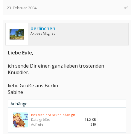
23. Februar 2004
#3
berlinchen
Aktives Mitglied
Liebe Eule,
ich sende Dir einen ganz lieben tröstenden
Knuddler.
liebe Grüße aus Berlin
Sabine
Anhänge:
lass dich drÃ¼cken bÃ¤r.gif
Dateigröße:
11,2 KB
Aufrufe:
310