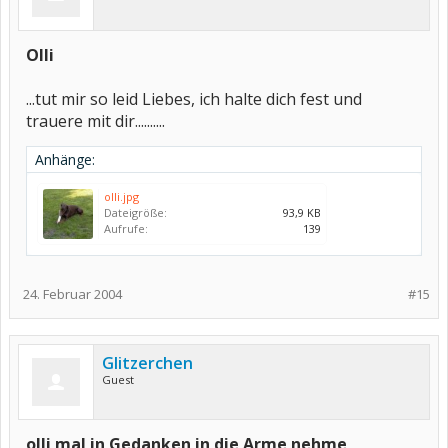
Olli
...tut mir so leid Liebes, ich halte dich fest und
trauere mit dir..........
Anhänge:
olli.jpg
Dateigröße:
93,9 KB
Aufrufe:
139
24. Februar 2004
#15
Glitzerchen
Guest
olli mal in Gedanken in die Arme nehme