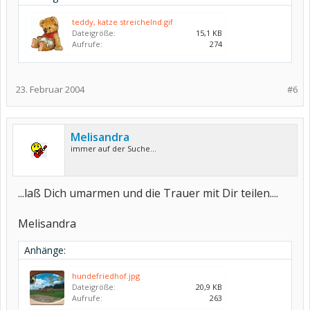
teddy, katze streichelnd.gif
Dateigröße:
15,1 KB
Aufrufe:
274
23. Februar 2004
#6
Melisandra
immer auf der Suche...
...laß Dich umarmen und die Trauer mit Dir teilen....
Melisandra
Anhänge:
hundefriedhof.jpg
Dateigröße:
20,9 KB
Aufrufe:
263