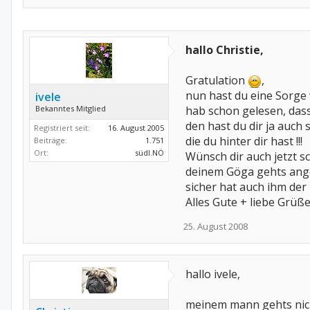
hallo Christie,
Gratulation
,
nun hast du eine Sorge 
ivele
Bekanntes Mitglied
hab schon gelesen, dass
den hast du dir ja auch
Registriert seit:
16. August 2005
die du hinter dir hast !!!
Beiträge:
1.751
Ort:
südl.NÖ
Wünsch dir auch jetzt s
deinem Göga gehts ang
sicher hat auch ihm der
Alles Gute + liebe Grüße
25. August 2008
hallo ivele,
meinem mann gehts nicht