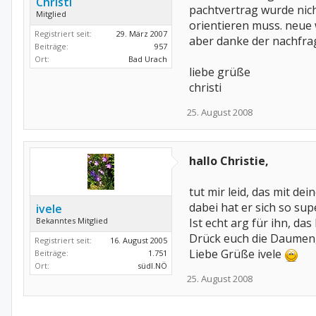
Christi
pachtvertrag wurde nich
Mitglied
orientieren muss. neue 
Registriert seit:
29. März 2007
aber danke der nachfra
Beiträge:
957
Ort:
Bad Urach
liebe grüße
christi
25. August 2008
hallo Christie,
tut mir leid, das mit d
dabei hat er sich so sup
ivele
Bekanntes Mitglied
Ist echt arg für ihn, das
Drück euch die Daumen, 
Registriert seit:
16. August 2005
Liebe Grüße ivele
Beiträge:
1.751
Ort:
südl.NÖ
25. August 2008