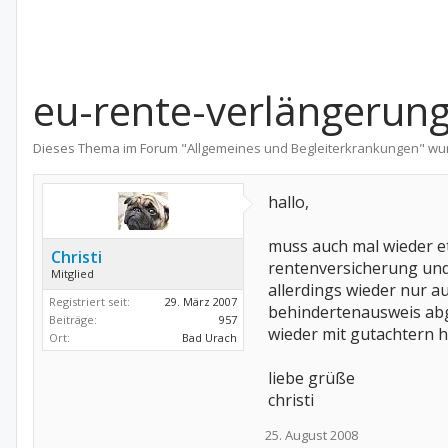
eu-rente-verlängerun
Dieses Thema im Forum "
Allgemeines und Begleiterkrankungen
" wu
hallo,
muss auch mal wieder e
Christi
rentenversicherung und
Mitglied
allerdings wieder nur a
Registriert seit:
29. März 2007
behindertenausweis abgel
Beiträge:
957
wieder mit gutachtern 
Ort:
Bad Urach
liebe grüße
christi
25. August 2008