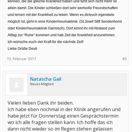
kennen, die die gleiche Krankheit haben und fühlt sich nicht mehr so
allein damit. Die Kinder schließen dort sehr wertvolle Freundschaften
und lernen mit der Krankheit zu leben. Wenn es dir/euch irgendwie
möglich ist, geht in eine Kinderrheumaklinik. (St.Josef-Stift Sendenhorst
oder Kinderrheumaklinik Garmisch). Dort könnt ihr mit Abstand zum
Alltag zur “Ruhe“ kommen und hab Zeit die Krankheit anzunehmen.
Ich wünsche euch viel Kraft für die nächste Zeit!
Liebe Grüße Deuti
13. Februar 2017
#3
Natascha Gail
Neues Mitglied
Vielen lieben Dank ihr beiden.
Ich habe eben nochmal in der Klinik angerufen und
habe jetzt für Donnerstag einen Gesprächstermin
wo ich alle fragen stellen kann. Ich hoffe das ich
dann nicht wieder so im Regen stehen gelassen