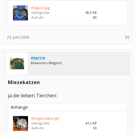
Kloguck.jpg
Dateigröße:
58,9 KB
Aufrufe:
80
23. Juni 2004
#3
merre
Bekanntes Mitglied
Miezekatzen
ja die lieben Tierchen:
Anhänge:
Bierglas-Katze.gif
Dateigröße:
47,2 KB
Aufrufe:
63