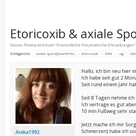
Etoricoxib & axiale Sp
Dieses Thema im Forum "
Entzündliche rheumatische Erkrankungen
"
Schlagworte:
axiale spondyloarthritis
etoricoxib
hilfe
isg
kle
Hallo, ich bin neu hier 
Ich habe seit gut 2 Mon
Seit rund einem Jahr ha
Seit 8 Tagen nehme ich
Ich vertrage es gut abe
10 min Fußweg sehr star
Jetzt mache ich mir Sor
Schmerzen) habe ich son
Anika1992