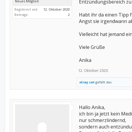
Entzündungsbereich zu se
Neues Mitglied
Registriert seit:
12. Oktober 2020
Habt ihr da einen Tipp 
Beiträge:
2
Angst sie irgendwann a
Vielleicht hat jemand ei
Viele Grüße
Anika
12. Oktober 2020
stray cat
gefällt das.
Hallo Anika,
ich bin ja jetzt kein M
nur schmerzlindernd,
sondern auch entzündun