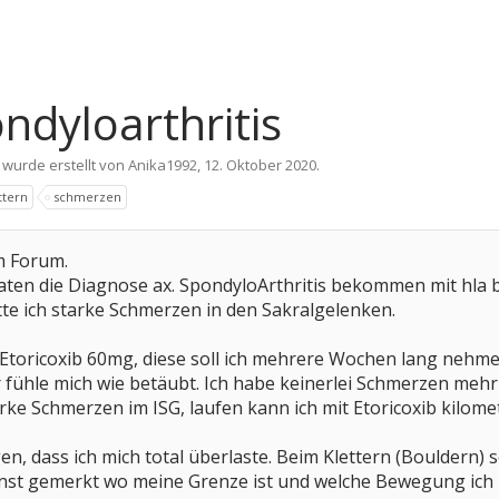
ondyloarthritis
 wurde erstellt von
Anika1992
,
12. Oktober 2020
.
ttern
schmerzen
im Forum.
aten die Diagnose ax. SpondyloArthritis bekommen mit hla b
tte ich starke Schmerzen in den Sakralgelenken.
 Etoricoxib 60mg, diese soll ich mehrere Wochen lang nehme
r fühle mich wie betäubt. Ich habe keinerlei Schmerzen meh
ke Schmerzen im ISG, laufen kann ich mit Etoricoxib kilome
gen, dass ich mich total überlaste. Beim Klettern (Bouldern
st gemerkt wo meine Grenze ist und welche Bewegung ich nic