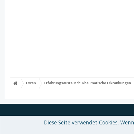
Foren
Erfahrungsaustausch: Rheumatische Erkrankungen
Diese Seite verwendet Cookies. Wenn 
Forum software by XenForo™
© 2010-2018 XenForo Ltd.
-
Deutsch von
Some XenForo functionality crafted by
Audentio Design
.