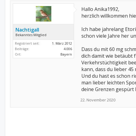
Hallo Anika1992,
herzlich willkommen hi
Ich habe jahrelang Etor
Nachtigall
Bekanntes Mitglied
schon viele Jahre her u
Registriert seit:
1. März 2012
Dass du mit 60 mg schme
Beiträge:
4.006
Ort:
Bayern
dich damit wie betäubt 
Verkehrstüchtigkeit beei
kann, dass du lieber 45 
Und du hast es schon ri
man lieber leichten Spo
deine Grenzen gespürt 
22. November 2020