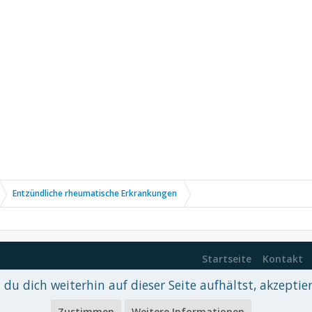
Entzündliche rheumatische Erkrankungen
Startseite
Kontakt
du dich weiterhin auf dieser Seite aufhältst, akzeptie
 xenDach
©2010-2017
Zustimmen
Weitere Informationen