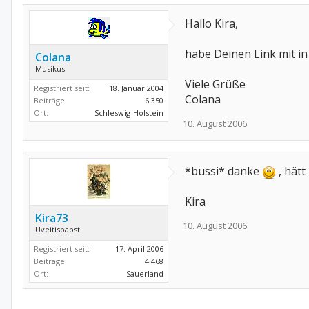
Hallo Kira,
habe Deinen Link mit i
Colana
Musikus
Viele Grüße
Registriert seit:
18. Januar 2004
Colana
Beiträge:
6.350
Ort:
Schleswig-Holstein
10. August 2006
*bussi* danke
, hätt
Kira
Kira73
10. August 2006
Uveitispapst
Registriert seit:
17. April 2006
Beiträge:
4.468
Ort:
Sauerland