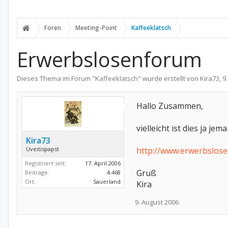
Foren
Meeting-Point
Kaffeeklatsch
Erwerbslosenforum
Dieses Thema im Forum "
Kaffeeklatsch
" wurde erstellt von
Kira73
,
9
Hallo Zusammen,
vielleicht ist dies ja jem
Kira73
Uveitispapst
http://www.erwerbslos
Registriert seit:
17. April 2006
Gruß
Beiträge:
4.468
Ort:
Sauerland
Kira
9. August 2006