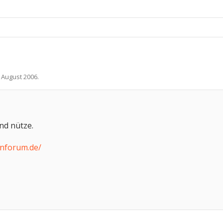
. August 2006
.
and nütze.
enforum.de/