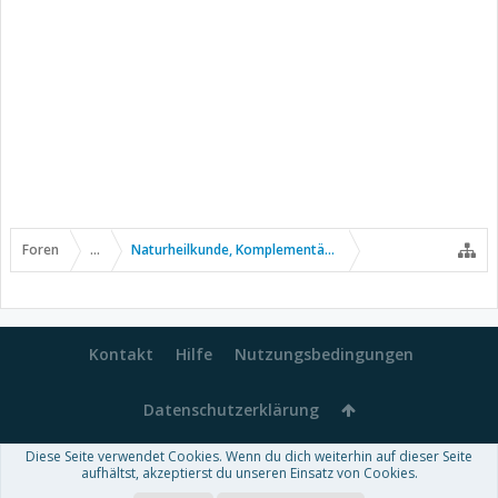
Foren
...
Naturheilkunde, Komplementär- u. Alternativmedizin
Kontakt
Hilfe
Nutzungsbedingungen
Datenschutzerklärung
Diese Seite verwendet Cookies. Wenn du dich weiterhin auf dieser Seite
Forum software by XenForo™
aufhältst, akzeptierst du unseren Einsatz von Cookies.
-
Deutsch von xenDach
Some XenForo functionality crafted by
Audentio Design
.