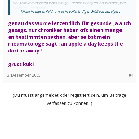
Bei Kranken müssen wohl einige Sachen nachgeführt werden, wie
Calcium, Eisen usw..
Klicke in dieses Feld, um es in vollständiger Größe anzuzeigen.
Aber bei vielen Menschen ist das nicht notwendig.
Der Schlußkommentar des Beitrages war: Eine Banane täglich tuts
genau das wurde letzendlich für gesunde ja auch
auch !
Hruß
gesagt. nur chroniker haben oft einen mangel
Werner
an bestimmten sachen. aber selbst mein
rheumatologe sagt : an apple a day keeps the
doctor away !
gruss kuki
3. Dezember 2005
#4
(Du musst angemeldet oder registriert sein, um Beiträge
verfassen zu können. )