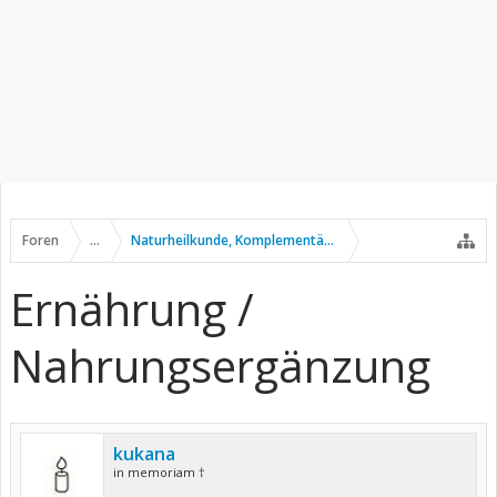
Foren
...
Naturheilkunde, Komplementär- u. Alternativmedizin
Ernährung /
Nahrungsergänzung
kukana
in memoriam †