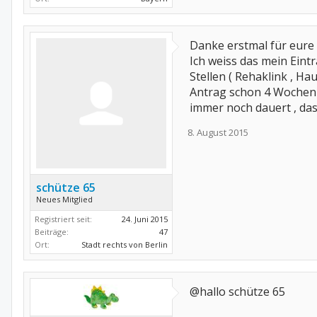
Danke erstmal für eur
Ich weiss das mein Eint
Stellen ( Rehaklink , Ha
Antrag schon 4 Wochen b
immer noch dauert , da
8. August 2015
schütze 65
Neues Mitglied
Registriert seit:
24. Juni 2015
Beiträge:
47
Ort:
Stadt rechts von Berlin
@hallo schütze 65