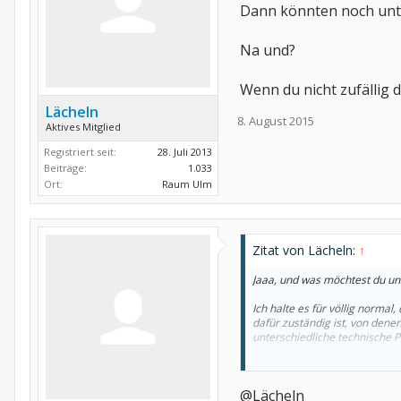
Dann könnten noch unte
Na und?
Wenn du nicht zufällig d
Lächeln
8. August 2015
Aktives Mitglied
Registriert seit:
28. Juli 2013
Beiträge:
1.033
Ort:
Raum Ulm
Zitat von Lächeln:
↑
Jaaa, und was möchtest du un
Ich halte es für völlig normal
dafür zuständig ist, von den
unterschiedliche technische 
Na und?
@Lächeln
Wenn du nicht zufällig den dir