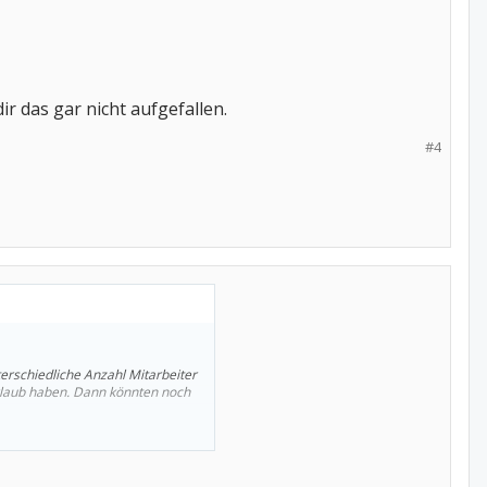
ir das gar nicht aufgefallen.
#4
terschiedliche Anzahl Mitarbeiter
Urlaub haben. Dann könnten noch
.