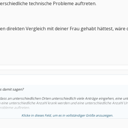
rschiedliche technische Probleme auftreten.
en direkten Vergleich mit deiner Frau gehabt hättest, wäre d
s damit sagen?
, dass an unterschiedlichen Orten unterschiedlich viele Anträge eingehen, eine un
en eine unterschiedliche Anzahl krank werden und eine unterschiedliche Anzahl 
Probleme auftreten.
Klicke in dieses Feld, um es in vollständiger Größe anzuzeigen.
ekten Vergleich mit deiner Frau gehabt hättest, wäre dir das gar nicht aufgefallen