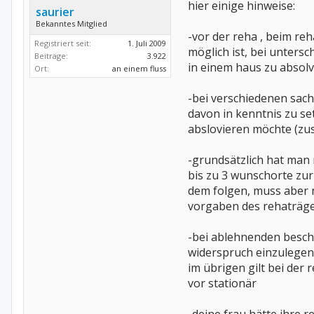
hier einige hinweise:
saurier
Bekanntes Mitglied
-vor der reha , beim re
Registriert seit:
1. Juli 2009
möglich ist, bei unter
Beiträge:
3.922
in einem haus zu absolv
Ort:
an einem fluss
-bei verschiedenen sach
davon in kenntnis zu s
abslovieren möchte (zu
-grundsätzlich hat man m
bis zu 3 wunschorte zu
dem folgen, muss aber 
vorgaben des rehaträge
-bei ablehnenden besche
widerspruch einzulegen.(
im übrigen gilt bei der
vor stationär