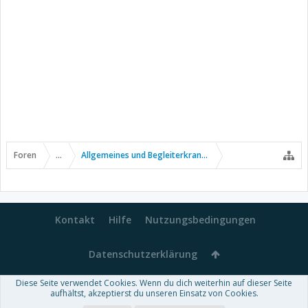
Foren
...
Allgemeines und Begleiterkrankungen
Kontakt
Hilfe
Nutzungsbedingungen
Datenschutzerklärung
Diese Seite verwendet Cookies. Wenn du dich weiterhin auf dieser Seite
Forum software by XenForo™
aufhältst, akzeptierst du unseren Einsatz von Cookies.
-
Deutsch von xenDach
Some XenForo functionality crafted by
Audentio Design
.