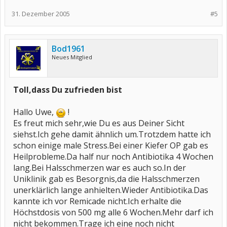
Wirkstoff, milde Reaktionen an der Einstichstelle bis über
31. Dezember 2005
#5
Blutbildveränderungen (mir hat die Kombination Enbrel + MTX die
Leukos und Thrombos in den Keller geschickt, deswegen nehme
ich Enbrel schon seit Monaten nicht mehr als Kombination sondern
3x die Woche als Single-Basis
), grüne Punkte, rote Daumen
Bod1961
(oder umgekehrt) ect.
Neues Mitglied
Du brauchst keine NSAR zur Zeit und auch kein Corti. Das ist mehr
als löblich vom Herrn Bechterew und kommt Deiner Leber und
anderen Organen zugute.
Toll,dass Du zufrieden bist
Freu Dich und ich gönns Dir, daß es Dir so gut geht
Hallo Uwe,
!
LG und guten Rutsch
Katharina
Es freut mich sehr,wie Du es aus Deiner Sicht
siehst.Ich gehe damit ähnlich um.Trotzdem hatte ich
schon einige male Stress.Bei einer Kiefer OP gab es
Heilprobleme.Da half nur noch Antibiotika 4 Wochen
lang.Bei Halsschmerzen war es auch so.In der
Uniklinik gab es Besorgnis,da die Halsschmerzen
unerklärlich lange anhielten.Wieder Antibiotika.Das
kannte ich vor Remicade nicht.Ich erhalte die
Höchstdosis von 500 mg alle 6 Wochen.Mehr darf ich
nicht bekommen.Trage ich eine noch nicht