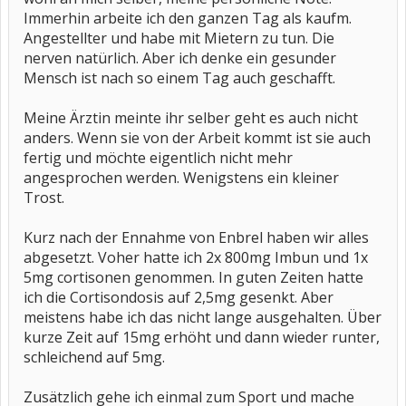
Antikörpern durch eine Kombinationstherapie von Etanercept und -
Immerhin arbeite ich den ganzen Tag als kaufm.
---> Methotrexat (z.B. Lantarel) verhindern läßt.
Angestellter und habe mit Mietern zu tun. Die
----------------------------------------------------------------
nerven natürlich. Aber ich denke ein gesunder
Mensch ist nach so einem Tag auch geschafft.
Sei froh,dass es hilft,sei wachsam bei unerklärlichen Reaktionen
des Körpers,dann wirds schon so hinhauen.
Meine Ärztin meinte ihr selber geht es auch nicht
Frohes Silvesterfest,die Besten Wünsche sendet Dir Bodo.
anders. Wenn sie von der Arbeit kommt ist sie auch
fertig und möchte eigentlich nicht mehr
angesprochen werden. Wenigstens ein kleiner
Trost.
Kurz nach der Ennahme von Enbrel haben wir alles
abgesetzt. Voher hatte ich 2x 800mg Imbun und 1x
5mg cortisonen genommen. In guten Zeiten hatte
ich die Cortisondosis auf 2,5mg gesenkt. Aber
meistens habe ich das nicht lange ausgehalten. Über
kurze Zeit auf 15mg erhöht und dann wieder runter,
schleichend auf 5mg.
Zusätzlich gehe ich einmal zum Sport und mache