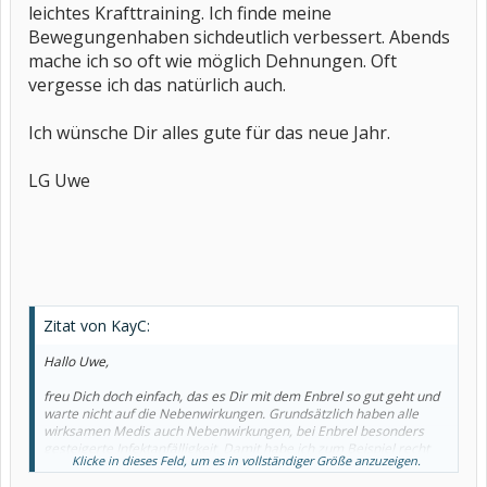
leichtes Krafttraining. Ich finde meine
Bewegungenhaben sichdeutlich verbessert. Abends
mache ich so oft wie möglich Dehnungen. Oft
vergesse ich das natürlich auch.
Ich wünsche Dir alles gute für das neue Jahr.
LG Uwe
Zitat von KayC:
Hallo Uwe,
freu Dich doch einfach, das es Dir mit dem Enbrel so gut geht und
warte nicht auf die Nebenwirkungen. Grundsätzlich haben alle
wirksamen Medis auch Nebenwirkungen, bei Enbrel besonders
gesteigerte Infektanfälligkeit. Damit habe ich zum Beispiel recht
Klicke in dieses Feld, um es in vollständiger Größe anzuzeigen.
ordentlich zu tun. Ansonsten ist -wie bei anderen Biologicals auch-
alles möglich. Von echten allergischen Reaktionen gegen den