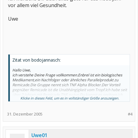
vor allem viel Gesundheit.
Uwe
Zitat von bodojannasch:
Hallo Uwe,
ich verstehe Deine Frage vollkommen.Enbrel ist ein biologisches
Medikament,ein Nachfolger oder ähnliches Parallelprodukt zu
Remicade.Die Gruppe nennt sich TNF Alpha Blocker.Der Vorteil
gegnüber Remicade ist die Unabhängigkeit vom Tropf.Ich habe seit
über 2 Jahren mit Remicade TNF zu tun.Du kannst es spritzen,ich
Klicke in dieses Feld, um es in vollständiger Größe anzuzeigen.
muß alle 6 Wochen zur Uniklinik zur Infusion.Immer ärgerlich
wegen dem Aufwand.Nun zu den Nebenwirkungen.TNF Alpha
Blocker sind grundsätzlich nicht zu unterschätzen.Sie schwächen
31. Dezember 2005
#4
das Immunsystem sehr.Der Beipackzettel von Remicade läßt
einem schaudern.Es hilft mir aber,deshalb nehme ich es.ich lebe
jetzt !!! Weitere Probleme sind häufig Schwächegefühl durch das
angegriffene Immunsystem,Müdigkeit,Herzrasen,schlecht
heilende Wunden,uvm.Es ist immer gut,wenn Du ständig einen
Uwe01