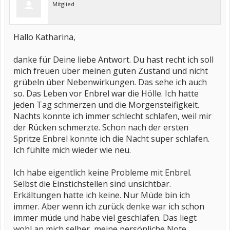
Impfausweis oder Infusionspass bei Dir hast.Vor jeder OP muß ich
Mitglied
eine Woche vorher vorbeugend Antibiotika einnehmen,so dass
keine Entzündungen entstehen.Auch gilt das bei mir beim
Zahnarzt.Der Körper hat dann wenig Kraft sich dagegen zu
wehren.
Hallo Katharina,
Das habe ich im Netz gefunden,doch wer ist schon ehrlich und
danke für Deine liebe Antwort. Du hast recht ich soll
offen ?
mich freuen über meinen guten Zustand und nicht
----------------------------------------------------------------
grübeln über Nebenwirkungen. Das sehe ich auch
so. Das Leben vor Enbrel war die Hölle. Ich hatte
In den bisherigen Studien zu Etanercept wurden nur milde
unerwünschte Effekte beobachtet. Häufig kommt es örtlichen
jeden Tag schmerzen und die Morgensteifigkeit.
Reaktionen an der Einstichstelle der Enbrel- Injektion. Im Vergleich
Nachts konnte ich immer schlecht schlafen, weil mir
zu den Kontrollgruppen war die Rate an leichteren Infektionen im
Bereich der Atmungsorgane (vor allem Erkältungen und
der Rücken schmerzte. Schon nach der ersten
Entzündungen der Nasennebenhöhlen) unter einer Behandlung
Spritze Enbrel konnte ich die Nacht super schlafen.
mit Etanercept erhöht. Unter einer Behandlung mit Etanercept
Ich fühlte mich wieder wie neu.
kann es vermehrt zur Bildung von sogenannten Auto-Antikörpern (-
--> ANA) kommen. So wurde unter Etanercept vermehrt das
Auftreten sogenannter anti-ds-DNA-Antikörper gesehen. Während
Ich habe eigentlich keine Probleme mit Enbrel.
unter der Verabreichung anderer TNF-alpha-Antikörper die
Selbst die Einstichstellen sind unsichtbar.
Entwicklung eines ---> systemischen Lupus erythematodes
beobachtet wurde, traten diese Komplikationen in den bisherigen
Erkältungen hatte ich keine. Nur Müde bin ich
Studien unter einer Therapie mit Etanercept nicht auf. Etwa 1% der
immer. Aber wenn ich zurück denke war ich schon
Patienten entwickelten Antikörper gegen Etanercept, die allerdings
die Wirkung der Substanz nicht beeinträchtigten. Neuere Studien
immer müde und habe viel geschlafen. Das liegt
sprechen dafür, daß sich die Entwicklung von anti-Etanercept-
wohl an mich selber, meine persönliche Note.