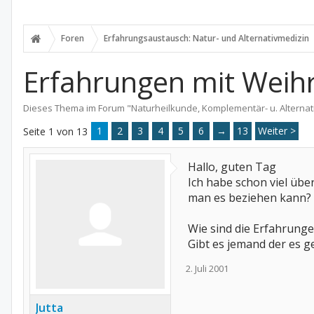
Foren
Erfahrungsaustausch: Natur- und Alternativmedizin
Erfahrungen mit Weih
Dieses Thema im Forum "
Naturheilkunde, Komplementär- u. Alternat
1
2
3
4
5
6
→
13
Weiter >
Seite 1 von 13
Hallo, guten Tag
Ich habe schon viel üb
man es beziehen kann?
Wie sind die Erfahrung
Gibt es jemand der es 
2. Juli 2001
Jutta