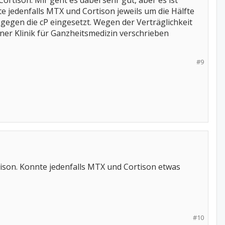
tison. Mir geht es dabei sehr gut, aber es ist
te jedenfalls MTX und Cortison jeweils um die Hälfte
 gegen die cP eingesetzt. Wegen der Verträglichkeit
ner Klinik für Ganzheitsmedizin verschrieben
#9
son. Konnte jedenfalls MTX und Cortison etwas
#10