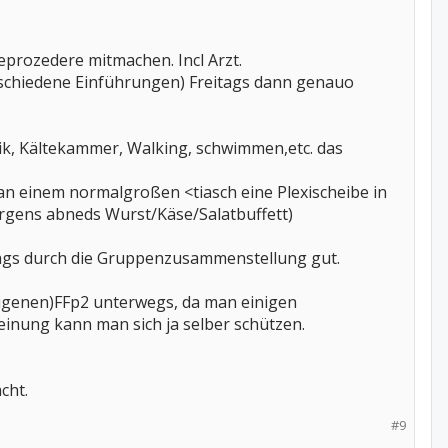
eprozedere mitmachen. Incl Arzt.
schiedene Einführungen) Freitags dann genauo
ik, Kältekammer, Walking, schwimmen,etc. das
 an einem normalgroßen <tiasch eine Plexischeibe in
morgens abneds Wurst/Käse/Salatbuffett)
tags durch die Gruppenzusammenstellung gut.
 (eigenen)FFp2 unterwegs, da man einigen
einung kann man sich ja selber schützen.
cht.
#9