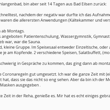
chlangenbad, bin aber seit 14 Tagen aus Bad Eilsen zurück:
chnelltest, nachdem der negativ war durfte ich das Aufnahm
 waren die allerersten Anwendungen (Kältekammer und ver
n ab Montags.
les angeboten: Patientenschulung, Wassergymnstik, Gymnast
eb war, war die Sauna.
d, kleine Gruppe. Im Speisesaal entweder Einzeltische, oder
ze je am Kopfende. 2 verschiedene Speisen, Salatbuffett, (
 schwierig in Gespräche zu kommen, das ging dann ab mon
 die Coronaregeln gut umgesetzt. Ich war die ganze Zeit mit
at, dass sie das nicht so eng sehen. Aber da bin ich der M
P Masken ausgegeben .
e Zeit in der Reha, genieße es. Mir hat es echt einiges gebra