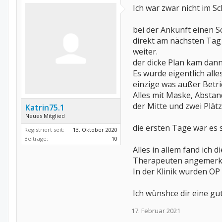
Ich war zwar nicht im S
bei der Ankunft einen S
direkt am nächsten Tag
weiter.
der dicke Plan kam dan
Es wurde eigentlich al
einzige was außer Betri
Alles mit Maske, Abstan
der Mitte und zwei Plät
Katrin75.1
Neues Mitglied
die ersten Tage war es
Registriert seit:
13. Oktober 2020
Beiträge:
10
Alles in allem fand ich
Therapeuten angemerkt h
In der Klinik wurden O
Ich wünshce dir eine gut
17. Februar 2021