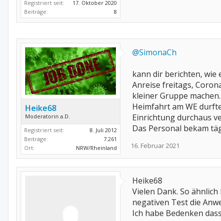
Registriert seit:
17. Oktober 2020
Beiträge:
8
@SimonaCh
kann dir berichten, wie
Anreise freitags, Coro
kleiner Gruppe machen.
Heimfahrt am WE durfte 
Heike68
Einrichtung durchaus v
Moderatorin a.D.
Das Personal bekam tägl
Registriert seit:
8. Juli 2012
Beiträge:
7.261
16. Februar 2021
Ort:
NRW/Rheinland
Heike68
Vielen Dank. So ähnlich 
negativen Test die Anw
Ich habe Bedenken das