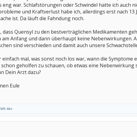
s eng war. Schlafstörungen oder Schwindel hatte ich auch n
bleme und Kraftverlust habe ich, allerdings erst nach 13 Ja
che ist. Da läuft die Fahndung noch.
, dass Quensyl zu den bestverträglichen Medikamenten gehö
m Anfang und dann überhaupt keine Nebenwirkungen. An und
schen sind verschieden und damit auch unsere Schwachstell
Dir einfach mal, was sonst noch los war, wann die Symptome 
ch schon geholfen zu schauen, ob etwas eine Nebenwirkung 
nn Dein Arzt dazu?
inen Eule
ällt das.