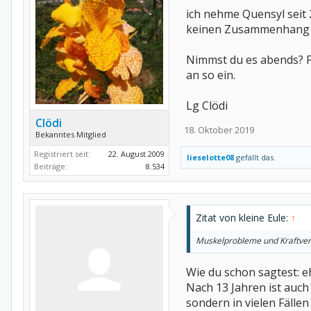
ich nehme Quensyl seit 
keinen Zusammenhang 
Nimmst du es abends? F
an so ein.
Lg Clödi
Clödi
18. Oktober 2019
Bekanntes Mitglied
Registriert seit:
22. August 2009
lieselotte08
gefällt das.
Beiträge:
8.534
Zitat von kleine Eule:
↑
Muskelprobleme und Kraftverlu
Wie du schon sagtest: 
Nach 13 Jahren ist auch
sondern in vielen Fällen