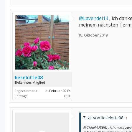
@Lavendel14
, ich dank
meinem nächsten Termin
18. Oktober 2019
lieselotte08
Bekanntes Mitglied
Registriert seit:
4. Februar 2019
Beiträge:
859
Zitat von lieselotte08:
↑
@Clödi[/USER] , ich muss zwe