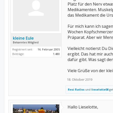
Platz für den Nerv etwa
Medikamenten. Muskelpro
das Medikament die Ursa
Für mich kann ich sagen
Wochen Kopfschmerzen a
Präparat. Aber wir Men
kleine Eule
Bekanntes Mitglied
Vielleicht notierst Du 
Registriert seit:
16. Februar 2005
ergibt. Das hat mir au
Beiträge:
1.480
dafür gibt. Was sagt de
Viele Grüße von der kle
18. Oktober 2019
Resi Ratlos
und
lieselotte08
gef
Hallo Lieselotte,