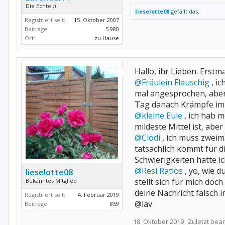
Die Echte ;)
lieselotte08
gefällt das.
Registriert seit:
15. Oktober 2007
Beiträge:
5.980
Ort:
zu Hause
Hallo, ihr Lieben. Erstm
@Fräulein Flauschig
, ic
mal angesprochen, aber 
Tag danach Krämpfe im R
@kleine Eule
, ich hab 
mildeste Mittel ist, abe
@Clödi
, ich muss zweim
tatsächlich kommt für d
Schwierigkeiten hatte i
@Resi Ratlos
, yo, wie 
lieselotte08
stellt sich für mich do
Bekanntes Mitglied
deine Nachricht falsch i
Registriert seit:
4. Februar 2019
@lav
Beiträge:
859
18. Oktober 2019
Zuletzt bear