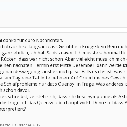
al danke für eure Nachrichten.
h hab auch so langsam dass Gefühl, ich kriege kein Bein me
ganz ehrlich, ich hab Schiss davor. Ich musste schonmal für
ücken, dass war nicht schön. Aber vielleicht muss ich mich
meinen nächsten Termin erst Mitte Dezember, dann werde ich
r genau deswegen graust es mich ja so. Falls es das ist, was 
al am Tag eine Tablette nehmen. Auf Grund meines Gewichts r
ie Schlafprobleme nur dass Quensyl in Frage. Was anderes i
ch schon davor.
du es schreibst, verstehe ich, dass ich diese Symptome als 
ch die Frage, ob das Quensyl überhaupt wirkt. Denn soll dass
nterpretiert?
beitet:
18. Oktober 2019