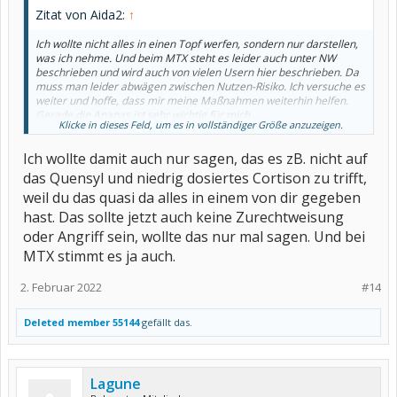
Zitat von Aida2:
↑
Ich wollte nicht alles in einen Topf werfen, sondern nur darstellen,
was ich nehme. Und beim MTX steht es leider auch unter NW
beschrieben und wird auch von vielen Usern hier beschrieben. Da
muss man leider abwägen zwischen Nutzen-Risiko. Ich versuche es
weiter und hoffe, dass mir meine Maßnahmen weiterhin helfen.
Gerade die Ananas ist sehr wichtig für mich .....
Klicke in dieses Feld, um es in vollständiger Größe anzuzeigen.
Alles Gute...
Ich wollte damit auch nur sagen, das es zB. nicht auf
das Quensyl und niedrig dosiertes Cortison zu trifft,
weil du das quasi da alles in einem von dir gegeben
hast. Das sollte jetzt auch keine Zurechtweisung
oder Angriff sein, wollte das nur mal sagen. Und bei
MTX stimmt es ja auch.
2. Februar 2022
#14
Deleted member 55144
gefällt das.
Lagune