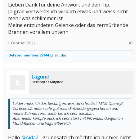
Lieben Dank für deine Antwort und den Tip.
Ja grad verzweifel ich wirklich etwas und weiss nicht
mehr was schlimmer ist.
Meine entzündeten Gelenke oder das zermürbende
Brennen vorallem unten‍♀️
2. Februar 2022
#3
Deleted member 55144
gefällt das.
Lagune
Bekanntes Mitglied
Leider muss ich das bestätigen, was du schreibst. MTX/ Quensyl,
Cortison dämpfen sehr gut mein Entzündungsgeschehen und
meine Schmerzen....dafür bin ich sehr dankbar.
Aber leider kämpfe auch ich sehr stark mit Pilzentzündungen im
Mund-Rachen und Vaginalbereich.
Hallo
@Aida2
, grundsätzlich möchte ich dir hier nicht