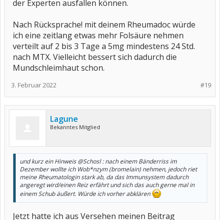
der Experten ausfallen können.
Nach Rücksprache! mit deinem Rheumadoc würde
ich eine zeitlang etwas mehr Folsäure nehmen
verteilt auf 2 bis 3 Tage a 5mg mindestens 24 Std.
nach MTX. Vielleicht bessert sich dadurch die
Mundschleimhaut schon.
3. Februar 2022
#19
Lagune
Bekanntes Mitglied
und kurz ein Hinweis @Schosl : nach einem Bänderriss im
Dezember wollte ich Wob*nzym (bromelain) nehmen, jedoch riet
meine Rheumatologin stark ab, da das Immunsystem dadurch
angeregt wird/einen Reiz erfährt und sich das auch gerne mal in
einem Schub äußert. Würde ich vorher abklären
Jetzt hatte ich aus Versehen meinen Beitrag