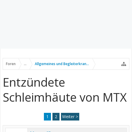
Foren
...
Allgemeines und Begleiterkrankungen
Entzündete
Schleimhäute von MTX
1
2
Weiter >