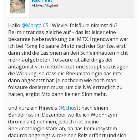
Katinka7
Aktives Mitglied
Hallo
@Marga 65
! Wieviel folsäure nimmst du?
Bei mir trat das gleiche auf - das ist leider eine
bekannte Nebenwirkung bei MTX. Irgendwann war
ich bei 15mg Folsäure 24 std nach der Spritze, erst
dann sind die Läsionen an den Schleimhäuten nicht
mehr aufgetreten. Folsäure ist allerdings der
antagonist von metothrexat und stoppt sozusagen
die Wirkung, so dass die Rheumatologin das mtx
dann abgesetzt hat. Je nachdem wie hoch man
folsäure dosieren muss, um die NW erträglich zu
halten, ergibt Mtx dann keinen Sinn mehr.
und kurz ein Hinweis
@Schosl
: nach einem
Bänderriss im Dezember wollte ich Wob*nzym
(bromelain) nehmen, jedoch riet meine
Rheumatologin stark ab, da das Immunsystem
dadurch angeregt wird/einen Reiz erfährt und sich