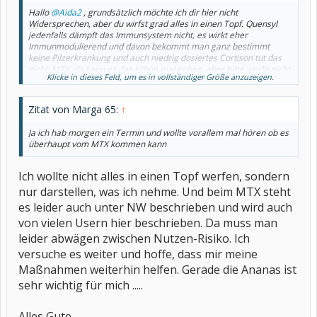
Hallo
@Aida2
, grundsätzlich möchte ich dir hier nicht
Widersprechen, aber du wirfst grad alles in einen Topf. Quensyl
jedenfalls dämpft das Immunsystem nicht, es wirkt eher
Immunmodulierend und davon bekommt man ganz bestimmt
keine Pilzerkrankung und auch niedrig dosiertes Cortison tut das
nicht. MTX, da kann es das schon mal geben, aber bitte werfe nicht
Klicke in dieses Feld, um es in vollständiger Größe anzuzeigen.
alles in einen Topf!
Zitat von Marga 65:
↑
Ja ich hab morgen ein Termin und wollte vorallem mal hören ob es
überhaupt vom MTX kommen kann
Ich wollte nicht alles in einen Topf werfen, sondern
nur darstellen, was ich nehme. Und beim MTX steht
es leider auch unter NW beschrieben und wird auch
von vielen Usern hier beschrieben. Da muss man
leider abwägen zwischen Nutzen-Risiko. Ich
versuche es weiter und hoffe, dass mir meine
Maßnahmen weiterhin helfen. Gerade die Ananas ist
sehr wichtig für mich .....
Alles Gute...