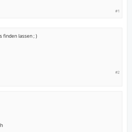
#1
finden lassen ; )
#2
ch