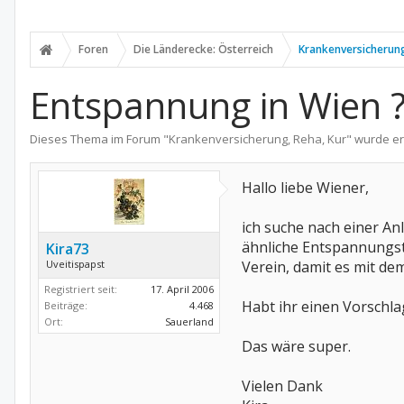
Foren
Die Länderecke: Österreich
Krankenversicherung
Entspannung in Wien 
Dieses Thema im Forum "
Krankenversicherung, Reha, Kur
" wurde er
Hallo liebe Wiener,
ich suche nach einer A
ähnliche Entspannungst
Kira73
Uveitispapst
Verein, damit es mit de
Registriert seit:
17. April 2006
Habt ihr einen Vorschla
Beiträge:
4.468
Ort:
Sauerland
Das wäre super.
Vielen Dank