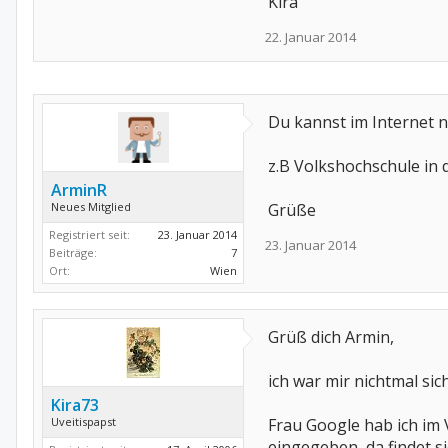
Kira
22. Januar 2014
Du kannst im Internet n
z.B Volkshochschule in 
ArminR
Neues Mitglied
Grüße
Registriert seit:
23. Januar 2014
23. Januar 2014
Beiträge:
7
Ort:
Wien
Grüß dich Armin,
ich war mir nichtmal si
Kira73
Uveitispapst
Frau Google hab ich im 
eingegeben, da findet si