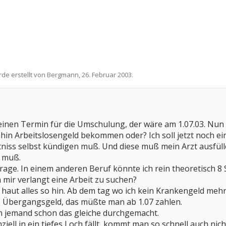
rde erstellt von
Bergmann
,
26. Februar 2003
.
einen Termin für die Umschulung, der wäre am 1.07.03. Nun
dahin Arbeitslosengeld bekommen oder? Ich soll jetzt noch ei
niss selbst kündigen muß. Und diese muß mein Arzt ausfüll
n muß.
rage. In einem anderen Beruf könnte ich rein theoretisch 8 
mir verlangt eine Arbeit zu suchen?
le haut alles so hin. Ab dem tag wo ich kein Krankengeld me
s Übergangsgeld, das müßte man ab 1.07 zahlen.
uch jemand schon das gleiche durchgemacht.
ell in ein tiefes Loch fällt, kommt man so schnell auch nich