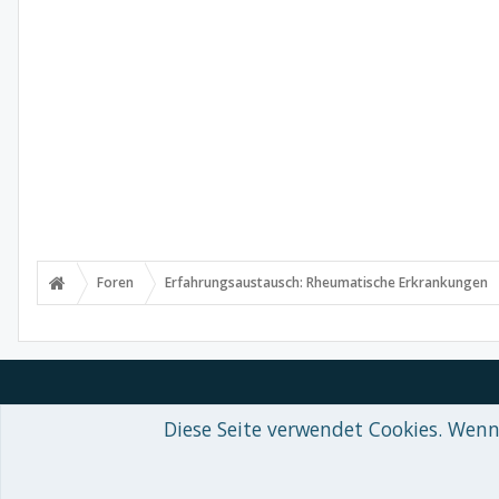
Foren
Erfahrungsaustausch: Rheumatische Erkrankungen
Diese Seite verwendet Cookies. Wenn 
Forum software by XenForo™
© 2010-2018 XenForo Ltd.
-
Deutsch von
Some XenForo functionality crafted by
Audentio Design
.
Theme designed by
ThemeHouse
.