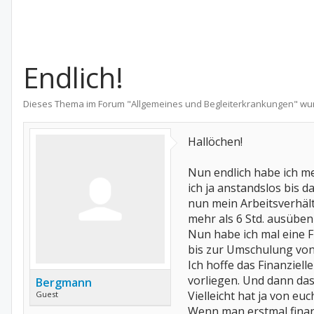
Endlich!
Dieses Thema im Forum "
Allgemeines und Begleiterkrankungen
" wu
Hallöchen!
Nun endlich habe ich m
ich ja anstandslos bis 
nun mein Arbeitsverhält
mehr als 6 Std. ausübe
Nun habe ich mal eine F
bis zur Umschulung von 
Ich hoffe das Finanziel
vorliegen. Und dann da
Bergmann
Vielleicht hat ja von e
Guest
Wenn man erstmal finanzi