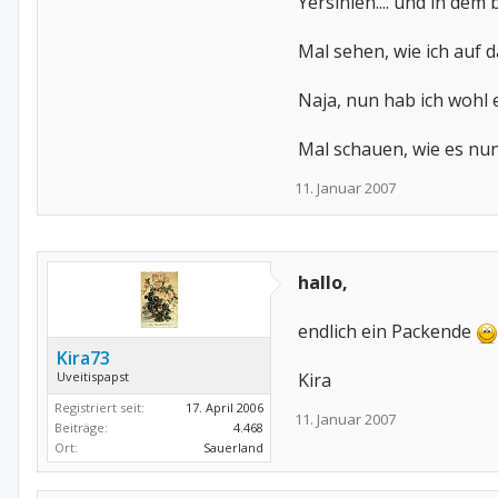
Yersinien.... und in dem 
Mal sehen, wie ich auf d
Naja, nun hab ich wohl 
Mal schauen, wie es nun
11. Januar 2007
hallo,
endlich ein Packende
Kira73
Uveitispapst
Kira
Registriert seit:
17. April 2006
11. Januar 2007
Beiträge:
4.468
Ort:
Sauerland