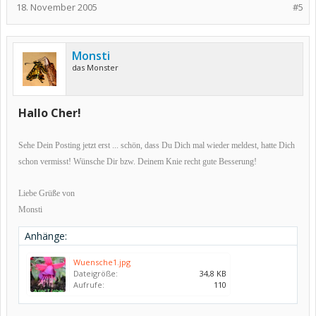
18. November 2005
#5
Monsti
das Monster
Hallo Cher!
Sehe Dein Posting jetzt erst ... schön, dass Du Dich mal wieder meldest, hatte Dich
schon vermisst! Wünsche Dir bzw. Deinem Knie recht gute Besserung!
Liebe Grüße von
Monsti
Anhänge:
Wuensche1.jpg
Dateigröße:
34,8 KB
Aufrufe:
110