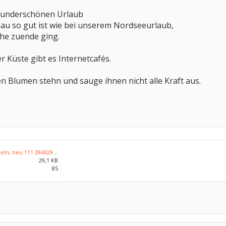
 wunderschönen Urlaub
au so gut ist wie bei unserem Nordseeurlaub,
che zuende ging.
r Küste gibt es Internetcafés.
en Blumen stehn und sauge ihnen nicht alle Kraft aus.
Bilder zum Entwickeln, neu 111 284X291.jpg
29,1 KB
85