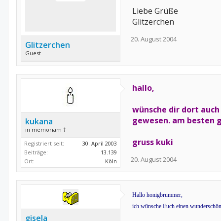
Liebe Grüße
Glitzerchen
20. August 2004
Glitzerchen
Guest
hallo,
wünsche dir dort auch 
gewesen. am besten ge
kukana
in memoriam †
gruss kuki
Registriert seit:
30. April 2003
Beiträge:
13.139
20. August 2004
Ort:
Köln
Hallo honigbrummer,
ich wünsche Euch einen wunderschöne
gisela