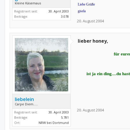
kleine Käsemaus
Liebe Grüße
Registriert seit:
30. April 2003
gisela
Beiträge:
3.078
20. August 2004
lieber honey,
für eure
ist ja ein ding....du h
liebelein
Carpe Diem.....
20. August 2004
Registriert seit:
30. April 2003
Beiträge:
5.781
Ort:
NRW bei Dortmund