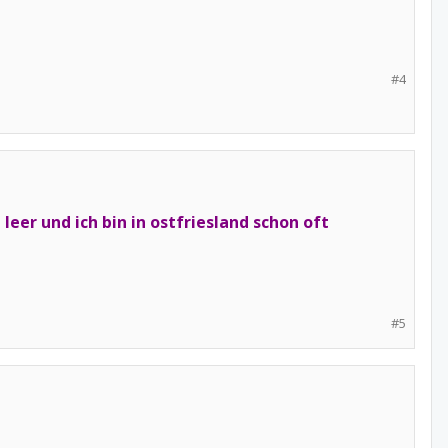
#4
eer und ich bin in ostfriesland schon oft
#5