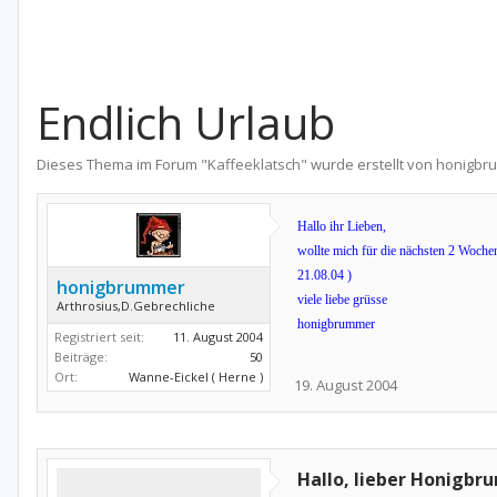
Endlich Urlaub
Dieses Thema im Forum "
Kaffeeklatsch
" wurde erstellt von
honigbr
Hallo ihr Lieben,
wollte mich für die nächsten 2 Wochen
21.08.04 )
honigbrummer
viele liebe grüsse
Arthrosius,D.Gebrechliche
honigbrummer
Registriert seit:
11. August 2004
Beiträge:
50
Ort:
Wanne-Eickel ( Herne )
19. August 2004
Hallo, lieber Honigbr