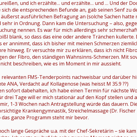
reißen, und ich erzählte… und erzählte… und … Und der Doc
e sich die entsprechenden Befunde an, gab seinen Senf zu de
 äußerst ausführlichen Befragung an (solche Sachen hatte m
 sehr in Ordnung. Dann kam die Untersuchung – also, ge
uchung nennen. Es war für mich allerdings sehr schmerzhaft
ißl blank, so dass das eine oder andere Tränchen kullerte. 
s er annimmt, dass ich bisher mit meinen Schmerzen ziemlic
hre hinweg. Er versuchte mir zu erklären, dass ich nicht Fi
en der Fibro, den ständigen Wahnsinns-Schmerzen. Mit sovie
 nicht beschreiben, wie es im Moment in mir aussieht.
he relevanten FMS-Tenderpoints nachweisbar und darüber hi
hte ANA, Verdacht auf Kollagenose (was heisst M 35.9 ??)
ten sofort dabehalten, ich habe einen Termin für nächste 
ür drei Tage will er mich stationär auf den Kopf stellen und
mir, 1-3 Wochen nach Antragstellung würde das dauern. Di
Vorsichtige Krankengymnastik, Streichelmassage (Dr. Fische
lso das ganze Programm steht mir bevor.
noch lange Gespräche u.a. mit der Chef-Sekretärin – sie kam