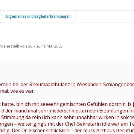
Allgemeines und Begleiterkrankungen
rde erstellt von
Sulkie
,
14. Mai 2003
.
Termin bei der Rheumaambulanz in Wiesbaden-Schlangenbad b
 mal, wie es war.
 hatte, bin ich mit seeeehr gemischten Gefühlen dorthin. Is 
d der manchmal sehr niederschmetternden Erzählungen hier 
r Stimmung da rein (ich kann sehr unnahbar wirken in solche
angen – weiter ging’s mit der Chef-Sekretärin (die war am T
ßig. Der Dr. Fischer schließlich – der muss Arzt aus Berufun