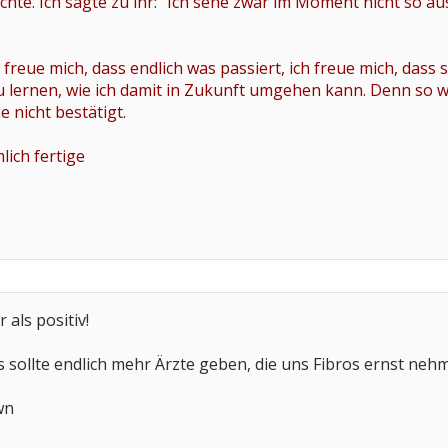
chte. Ich sagte zu ihr:“ Ich sehe zwar im Moment nicht so au
h – freue mich, dass endlich was passiert, ich freue mich, d
u lernen, wie ich damit in Zukunft umgehen kann. Denn so wie
e nicht bestätigt.
lich fertige
 als positiv!
Es sollte endlich mehr Ärzte geben, die uns Fibros ernst nehm
wn