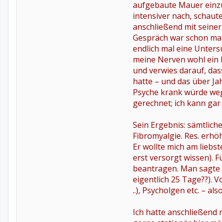
aufgebaute Mauer einzu
intensiver nach, schaut
anschließend mit seiner
Gespräch war schon mal
endlich mal eine Unters
meine Nerven wohl ein b
und verwies darauf, das
hatte – und das über Ja
Psyche krank würde weg
gerechnet; ich kann gar
Sein Ergebnis: sämtlic
Fibromyalgie. Res. erhö
Er wollte mich am liebs
erst versorgt wissen). F
beantragen. Man sagte 
eigentlich 25 Tage??). 
..), Psycholgen etc. – a
Ich hatte anschließend 