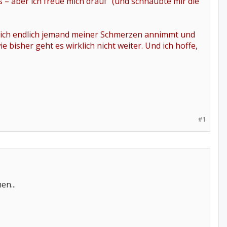
s – aber ich freue mich drauf“ (und schnaubte mir die
ass sich endlich jemand meiner Schmerzen annimmt und
 bisher geht es wirklich nicht weiter. Und ich hoffe,
#1
en...