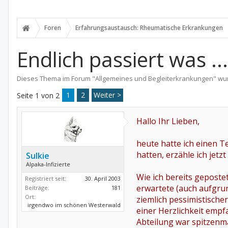
Foren
Erfahrungsaustausch: Rheumatische Erkrankungen
Endlich passiert was ...
Dieses Thema im Forum "
Allgemeines und Begleiterkrankungen
" wu
1
2
Weiter >
Seite 1 von 2
Hallo Ihr Lieben,
heute hatte ich einen 
hatten, erzähle ich jetzt
Sulkie
Alpaka-Infizierte
Wie ich bereits gepostet
Registriert seit:
30. April 2003
erwartete (auch aufgrun
Beiträge:
181
Ort:
ziemlich pessimistische
irgendwo im schönen Westerwald
einer Herzlichkeit empf
Abteilung war spitzenmä