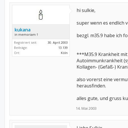
hi sulkie,
super wenn es endlich v
kukana
in memoriam †
bezgl. m35.9 habe ich f
Registriert seit:
30. April 2003
Beiträge:
13.139
Ort:
Köln
***M35.9 Krankheit mit
Autoimmunkrankheit (sy
Kollagen- (Gefäß-) Krank
also vorerst eine verm
herausfinden.
alles gute, und gruss ku
14. Mai 2003