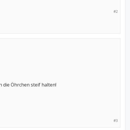
#2
 die Öhrchen steif halten!
#3