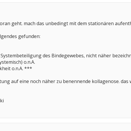
oran geht. mach das unbedingt mit dem stationären aufenthalt
olgendes gefunden:
 Systembeteiligung des Bindegewebes, nicht näher bezeich
stemisch) o.n.A.
heit o.n.A. ***
utung auf eine noch näher zu benennende kollagenose. das 
ki