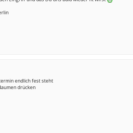
rlin
termin endlich fest steht
e daumen drücken