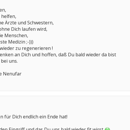
en,
 helfen,
he Ärzte und Schwestern,
ohne Dich laufen wird,
die Menschen,
este Medizin ;-)))
wieder zu regenerieren !
denken an Dich und hoffen, daß Du bald wieder da bist
 bei uns.
ße Nenufar
en für Dich endlich ein Ende hat!
 den Eingriff und das Du uns bald wieder fit wirst