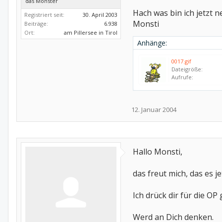
das Monster
Hach was bin ich jetzt 
Registriert seit:
30. April 2003
Monsti
Beiträge:
6.938
Ort:
am Pillersee in Tirol
Anhänge:
0017.gif
Dateigröße:
Aufrufe:
12. Januar 2004
Hallo Monsti,
das freut mich, das es j
Ich drück dir für die O
Werd an Dich denken.