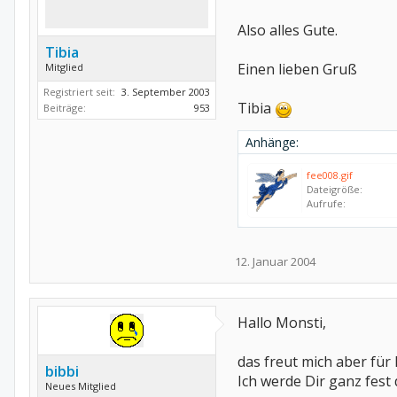
Also alles Gute.
Tibia
Einen lieben Gruß
Mitglied
Registriert seit:
3. September 2003
Tibia
Beiträge:
953
Anhänge:
fee008.gif
Dateigröße:
Aufrufe:
12. Januar 2004
Hallo Monsti,
das freut mich aber für 
bibbi
Ich werde Dir ganz fes
Neues Mitglied