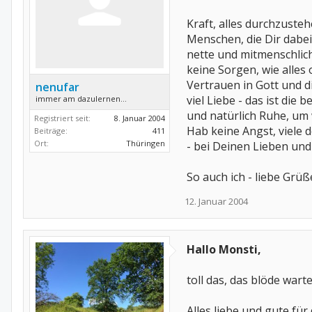
Kraft, alles durchzusteh
Menschen, die Dir dabei
nette und mitmenschlic
keine Sorgen, wie alles 
Vertrauen in Gott und 
nenufar
viel Liebe - das ist die b
immer am dazulernen...
und natürlich Ruhe, um 
Registriert seit:
8. Januar 2004
Hab keine Angst, viele 
Beiträge:
411
Ort:
Thüringen
- bei Deinen Lieben und
So auch ich - liebe Grü
12. Januar 2004
Hallo Monsti,
toll das, das blöde wart
Alles liebe und gute für