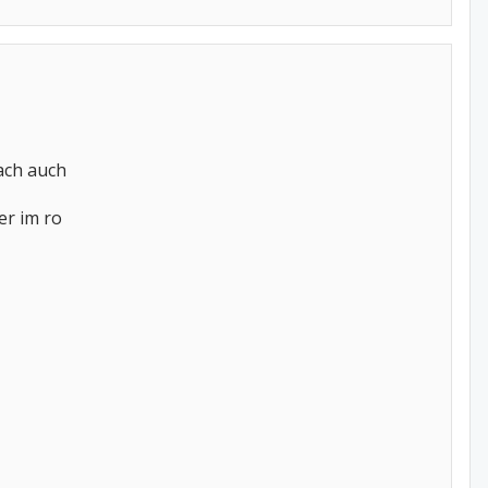
nach auch
er im ro