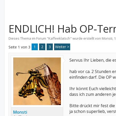
ENDLICH! Hab OP-Term
Dieses Thema im Forum "
Kaffeeklatsch
" wurde erstellt von
Monsti
,
1
1
2
3
Weiter >
Seite 1 von 3
Servus Ihr Lieben, die es
hab vor ca. 2 Stunden e
einfinden darf. Die OP 
Ihr könnt Euch vielleicht
dass ich zum anderen j
Bitte drückt mir fest d
ja schon superlieb, verst
Monsti