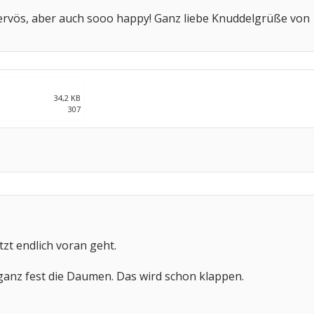
nervös, aber auch sooo happy! Ganz liebe Knuddelgrüße von
34,2 KB
307
etzt endlich voran geht.
P ganz fest die Daumen. Das wird schon klappen.