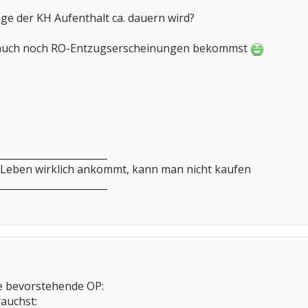
ge der KH Aufenthalt ca. dauern wird?
u dazu auch noch RO-Entzugserscheinungen bekommst
_______________________
m Leben wirklich ankommt, kann man nicht kaufen
_______________________
e bevorstehende OP:
rauchst: