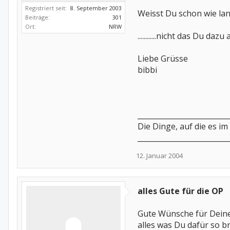
Registriert seit:
8. September 2003
Weisst Du schon wie lan
Beiträge:
301
Ort:
NRW
............nicht das D
Liebe Grüsse
bibbi
_________________________
Die Dinge, auf die es i
_________________________
12. Januar 2004
alles Gute für die OP
Gute Wünsche für Dein
alles was Du dafür so b