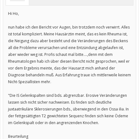
Hi Ho,
nun habe ich den Bericht vor Augen, bin trotzdem noch verwirrt. Alles
ist total kompliziert. Meine Hausärztin meint, das es kein Rheuma ist,
die Neigung dazu aber besteht und die Veränderungen des Beckens
all die Probleme verursachen und eine Entzündung abgelaufen ist,
aber wieder weg ist. Profis schaut mal bitte....,denn mit dem
Rheumatologen hab ich über diesen Bericht nicht gesprochen, weil er
vor dem Ergebnis meinte, das der Hausarzt mich anhand der
Diagnose behandeln muß. Aus Erfahrung traue ich mittlerweile keinem
Nicht-Speziallisten mehr.
"Die IS Gelenkspalten sind bds. abgrenzbar. Erosive Veränderungen
lassen sich nicht sicher nachweisen. Es finden sich deutliche
juxtaatrikuläre Sklerosierungen bds., überwiegend in den Ossa ilia. In
der fettgesättigten T2 gewichteten Sequenz finden sich keine Ödeme
im Gelenkspalt oder in den angrenzenden Knochen.
Beurteilung