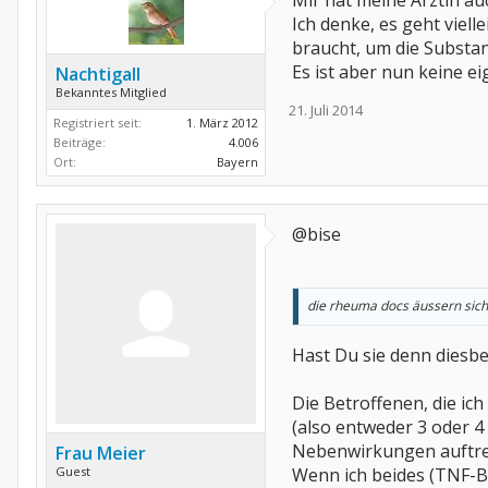
Mir hat meine Ärztin au
Ich denke, es geht viel
braucht, um die Substan
Es ist aber nun keine 
Nachtigall
Bekanntes Mitglied
21. Juli 2014
Registriert seit:
1. März 2012
Beiträge:
4.006
Ort:
Bayern
@bise
die rheuma docs äussern sich 
Hast Du sie denn diesbe
Die Betroffenen, die ic
(also entweder 3 oder 4
Nebenwirkungen auftret
Frau Meier
Guest
Wenn ich beides (TNF-B