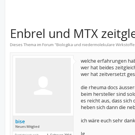
Enbrel und MTX zeitgl
Dieses Thema im Forum "
Biologika und niedermolekulare Wirkstoffe
welche erfahrungen hab
wer hat beides zeitgleic
wer hat zeitversetzt ges
die rheuma docs äussern 
beim hersteller sind sol
es reicht aus, dass sic
heben sich dann die ne
ich wäre euch sehr dank
bise
Neues Mitglied
lg
Registriert seit:
1. Februar 2004