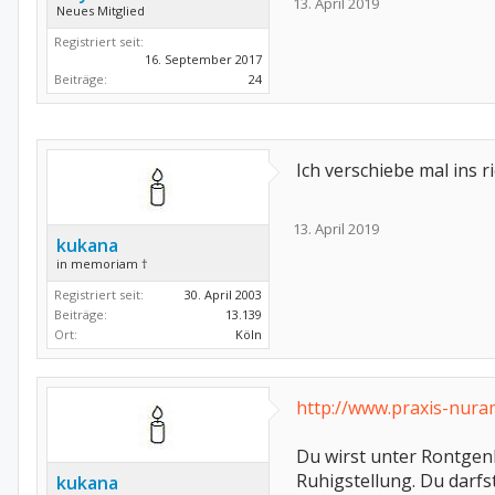
13. April 2019
Neues Mitglied
Registriert seit:
16. September 2017
Beiträge:
24
Ich verschiebe mal ins r
13. April 2019
kukana
in memoriam †
Registriert seit:
30. April 2003
Beiträge:
13.139
Ort:
Köln
http://www.praxis-nura
Du wirst unter Rontgenk
Ruhigstellung. Du darfs
kukana