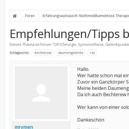
Foren
Erfahrungsaustausch: Nichtmedikamentöse Therapi
Empfehlungen/Tipps b
Dieses Thema im Forum "
OP/Chirurgie, Synoviorthese, Gelenkpunkt
Schlagworte:
bechterew
daumengelenke
rso
Hallo.
Wer hatte schon mal ein
Zuvor ein Ganzkörper S
Meine beiden Daumengel
Da ich auch Bechterew 
Wer kann von einer sol
Dankeschön
mrymen