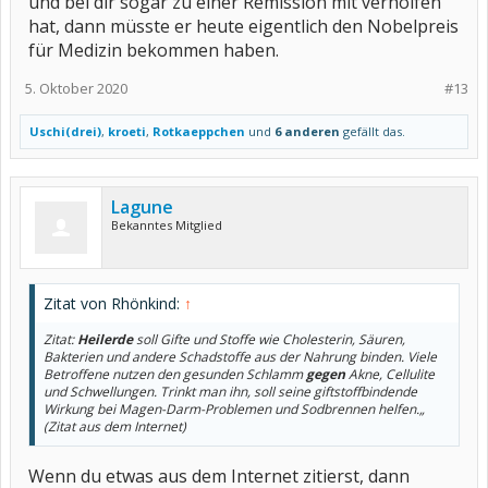
und bei dir sogar zu einer Remission mit verholfen
hat, dann müsste er heute eigentlich den Nobelpreis
für Medizin bekommen haben.
5. Oktober 2020
#13
Uschi(drei)
,
kroeti
,
Rotkaeppchen
und
6 anderen
gefällt das.
Lagune
Bekanntes Mitglied
Zitat von Rhönkind:
↑
Zitat:
Heilerde
soll Gifte und Stoffe wie Cholesterin, Säuren,
Bakterien und andere Schadstoffe aus der Nahrung binden. Viele
Betroffene nutzen den gesunden Schlamm
gegen
Akne, Cellulite
und Schwellungen. Trinkt man ihn, soll seine giftstoffbindende
Wirkung bei Magen-Darm-Problemen und Sodbrennen helfen.„
(Zitat aus dem Internet)
Wenn du etwas aus dem Internet zitierst, dann