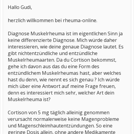
Raum Hannover und wäre dankbar für Empfehlungen.
Hallo Gudi,
Ich wünsche Euch viel Zuversicht und Lebensfreude.
herzlich willkommen bei rheuma-online.
Gudi
Diagnose Muskelrheuma ist im eigentlichen Sinn ja
keine differenzierte Diagnose. Mich würde daher
interessieren, wie deine genaue Diagnose lautet. Es
gibt nichtentzündliche und entzündliche
Muskelrheumaarten. Da du Cortison bekommst,
gehe ich davon aus das du eine Form des
entzündlichem Muskelrheumas hast, aber welches
hast du denn, wie nennt es sich genau ? Ich würde
mich über eine Antwort auf meine Frage freuen,
denn es interessiert mich sehr, welcher Art dein
Muskelrheuma ist?
Cortison von 5 mg täglich alleinig genommen
verursacht normalerweise keine Magenprobleme
und Magenschleimhautentzündungen. So eine
geringe Dosis allein, ohne andere Medikamente