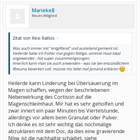
Marieke8
Neues Mitglied
Zitat von Resi Ratlos:
↑
Was auch immer mit "entgiftend" und ausleitend gemeint ist.
Heilerde habe ich früher mal gegen fettige, unreine Haut lokal
angewendet - hat super zusammengezogen.
Innerlich kann man sie auch anwenden - was sie bei entzündlichem
Rheuma bewirken soll, müsste mir bitte mal jemand erklären
Heilerde kann Linderung bei Übersäuerung im
Magen schaffen, wegen der beschriebenen
Nebenwirkung des Cortison auf die
Magenschleimhaut. Mir hat es sehr geholfen und
zwar innert ein paar Minuten bis Viertelstunde,
allerdings vor allem beim Granulat oder Pulver.
Ich denke es ist sehr wichtig das nochmalige
abzuklären mit dem Doc, da dies eine gravierende
Nbw. ist die nachhaltig schädigt, siehe