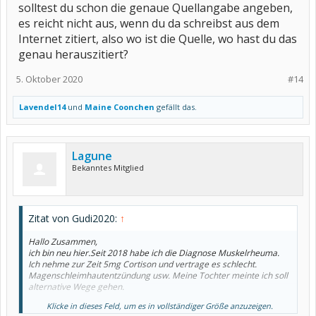
solltest du schon die genaue Quellangabe angeben,
es reicht nicht aus, wenn du da schreibst aus dem
Internet zitiert, also wo ist die Quelle, wo hast du das
genau herauszitiert?
5. Oktober 2020
#14
Lavendel14
und
Maine Coonchen
gefällt das.
Lagune
Bekanntes Mitglied
Zitat von Gudi2020:
↑
Hallo Zusammen,
ich bin neu hier.Seit 2018 habe ich die Diagnose Muskelrheuma.
Ich nehme zur Zeit 5mg Cortison und vertrage es schlecht.
Magenschleimhautentzündung usw. Meine Tochter meinte ich soll
alternative Wege gehen.
Klicke in dieses Feld, um es in vollständiger Größe anzuzeigen.
Habt ihr Erfahrungen mit Heilpraktikerin gemacht? Ich wohne im