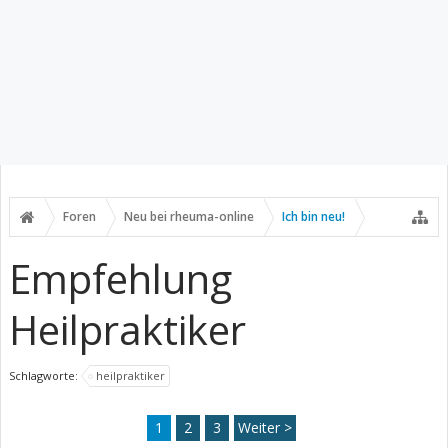
Foren
Neu bei rheuma-online
Ich bin neu!
Empfehlung
Heilpraktiker
Schlagworte:
heilpraktiker
1
2
3
Weiter >