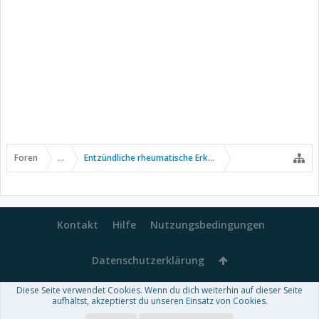
Foren
...
Entzündliche rheumatische Erkrankungen
Kontakt
Hilfe
Nutzungsbedingungen
Datenschutzerklärung
Diese Seite verwendet Cookies. Wenn du dich weiterhin auf dieser Seite
Forum software by XenForo™
aufhältst, akzeptierst du unseren Einsatz von Cookies.
-
Deutsch von xenDach
Some XenForo functionality crafted by
Audentio Design
.