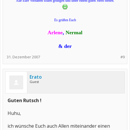
Alle Eure Vorhaben sollen gelingen und unter einem guten Stern stehen.
Es grüßen Euch
Arlene
,
Nermal
& der
31. Dezember 2007
#9
Erato
Guest
Guten Rutsch !
Huhu,
ich wünsche Euch auch Allen miteinander einen