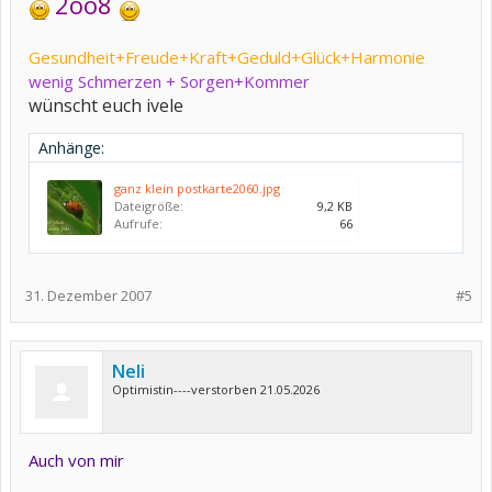
2oo8
Gesundheit+Freude+Kraft+Geduld+Glück+Harmonie
wenig Schmerzen + Sorgen+Kommer
wünscht euch ivele
Anhänge:
ganz klein postkarte2060.jpg
Dateigröße:
9,2 KB
Aufrufe:
66
31. Dezember 2007
#5
Neli
Optimistin----verstorben 21.05.2026
Auch von mir