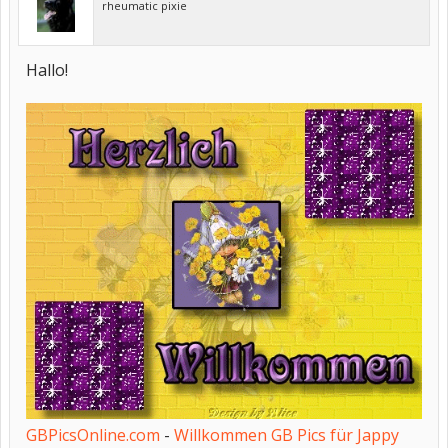
rheumatic pixie
Hallo!
GBPicsOnline.com
-
Willkommen GB Pics für Jappy