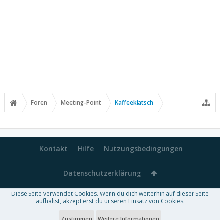
Foren
Meeting-Point
Kaffeeklatsch
Kontakt
Hilfe
Nutzungsbedingungen
Datenschutzerklärung
Diese Seite verwendet Cookies. Wenn du dich weiterhin auf dieser Seite
Forum software by XenForo™
aufhältst, akzeptierst du unseren Einsatz von Cookies.
-
Deutsch von xenDach
Some XenForo functionality crafted by
Audentio Design
.
Theme designed by
ThemeHouse
.
Zustimmen
Weitere Informationen