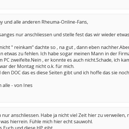
nny und alle anderen Rheuma-Online-Fans,
anges nur anschliessen und stelle fest das wir wieder etw
icht " reinkam" dachte so , na gut , dann eben nachher.Aber 
an etwas zu fehlen. Ich habe sogar meinen Mann in der Firm
PC zweifelte.Nein , er konnte es auch nicht.Schade, ich ka
ar der Montag nicht o.k. für mich.
en DOC das es diese Seiten gibt und ich hoffe das sie noc
 alle - von Ines
nur anschliessen. Habe ja nicht viel Zeit hier zu verweilen
was hierrein. Fühle mich hier echt sauwohl.
s Euch und diese HP gibt.