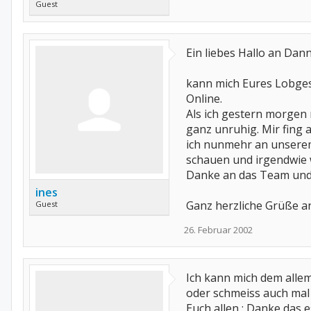
Guest
Ein liebes Hallo an Da
kann mich Eures Lobges
Online.
Als ich gestern morgen n
ganz unruhig. Mir fing 
ich nunmehr an unserem 
schauen und irgendwie w
Danke an das Team und d
ines
Ganz herzliche Grüße an
Guest
26. Februar 2002
Ich kann mich dem allem 
oder schmeiss auch mal 
Euch allen : Danke das e