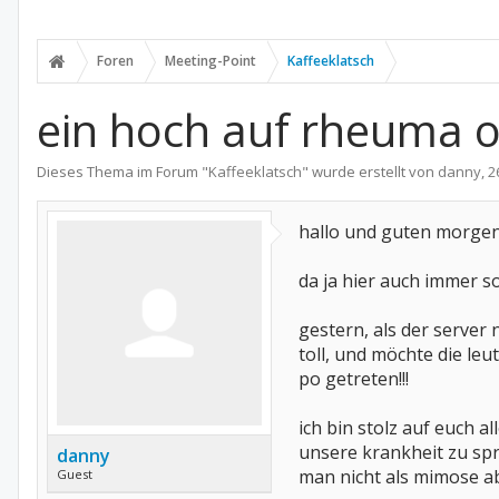
Foren
Meeting-Point
Kaffeeklatsch
ein hoch auf rheuma o
Dieses Thema im Forum "
Kaffeeklatsch
" wurde erstellt von
danny
,
2
hallo und guten morgen
da ja hier auch immer s
gestern, als der server 
toll, und möchte die le
po getreten!!!
ich bin stolz auf euch 
unsere krankheit zu spr
danny
man nicht als mimose a
Guest