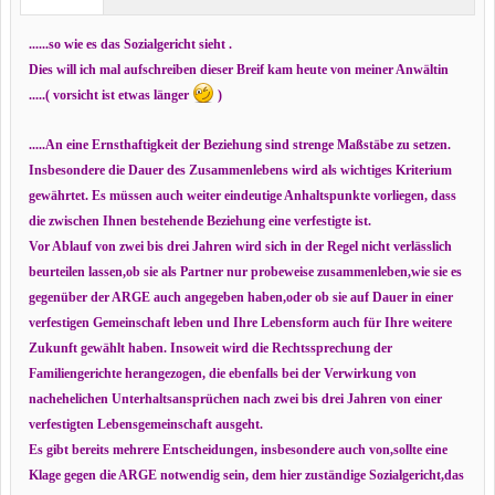
......so wie es das Sozialgericht sieht .
Dies will ich mal aufschreiben dieser Breif kam heute von meiner Anwältin
.....( vorsicht ist etwas länger
)
.....An eine Ernsthaftigkeit der Beziehung sind strenge Maßstäbe zu setzen.
Insbesondere die Dauer des Zusammenlebens wird als wichtiges Kriterium
gewährtet. Es müssen auch weiter eindeutige Anhaltspunkte vorliegen, dass
die zwischen Ihnen bestehende Beziehung eine verfestigte ist.
Vor Ablauf von zwei bis drei Jahren wird sich in der Regel nicht verlässlich
beurteilen lassen,ob sie als Partner nur probeweise zusammenleben,wie sie es
gegenüber der ARGE auch angegeben haben,oder ob sie auf Dauer in einer
verfestigen Gemeinschaft leben und Ihre Lebensform auch für Ihre weitere
Zukunft gewählt haben. Insoweit wird die Rechtssprechung der
Familiengerichte herangezogen, die ebenfalls bei der Verwirkung von
nachehelichen Unterhaltsansprüchen nach zwei bis drei Jahren von einer
verfestigten Lebensgemeinschaft ausgeht.
Es gibt bereits mehrere Entscheidungen, insbesondere auch von,sollte eine
Klage gegen die ARGE notwendig sein, dem hier zuständige Sozialgericht,das