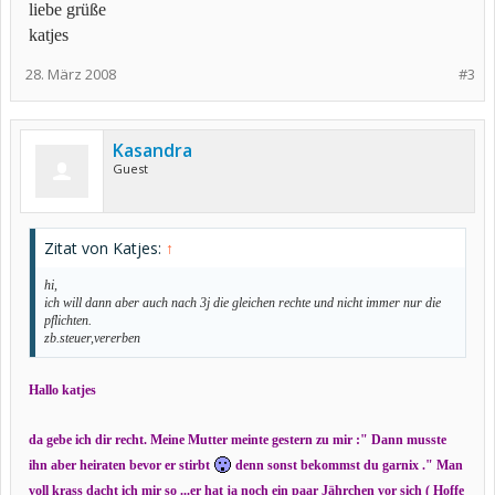
liebe grüße
katjes
28. März 2008
#3
Kasandra
Guest
Zitat von Katjes:
↑
hi,
ich will dann aber auch nach 3j die gleichen rechte und nicht immer nur die
pflichten.
zb.steuer,vererben
Hallo katjes
da gebe ich dir recht. Meine Mutter meinte gestern zu mir :" Dann musste
ihn aber heiraten bevor er stirbt
denn sonst bekommst du garnix ." Man
voll krass dacht ich mir so ...er hat ja noch ein paar Jährchen vor sich ( Hoffe