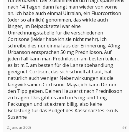
runterdosiert. Der Zusammenbruch folgt spätestens
nach 14 Tagen, dann fängt man wieder von vorne
an. Ich habe auch einmal Ultralan, ein Fluorcortison
(oder so ähnlich) genommen, das wirkte auch
länger, im Beipackzettel war eine
Umrechnungstabelle für die verschiedenen
Cortisone (leider habe ich sie nicht mehr). Ich
schreibe dies nur einmal aus der Erinnerung: 40mg
Urbanson entsprachen 50 mg Predniloson. Auf
jeden Fall kann man Predniloson am besten teilen,
es ist m.E. am besten für die Lanzeitbehandlung
geeignet. Cortison, das sich schnell abbaut, hat
natürlich auch weniger Nebenwirkungen als die
langwirksamen Cortisone. Maya, ich kann Dir nur
den Tipp geben, Deinen Hausarzt nach Predniloson
zu fragen. Das gibt es auch in 5 mg und 1 mg
Packungen und ist extrem billig, also keine
Belastung für das Budget des Kassenarztes. Gruß
Susanne
2. Januar 2003
#3