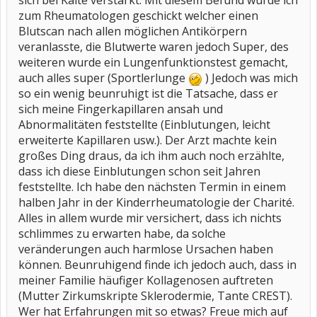
sich bei Kälte verstärkt. Mit diesem Befund wurde ich
zum Rheumatologen geschickt welcher einen
Blutscan nach allen möglichen Antikörpern
veranlasste, die Blutwerte waren jedoch Super, des
weiteren wurde ein Lungenfunktionstest gemacht,
auch alles super (Sportlerlunge
) Jedoch was mich
so ein wenig beunruhigt ist die Tatsache, dass er
sich meine Fingerkapillaren ansah und
Abnormalitäten feststellte (Einblutungen, leicht
erweiterte Kapillaren usw.). Der Arzt machte kein
großes Ding draus, da ich ihm auch noch erzählte,
dass ich diese Einblutungen schon seit Jahren
feststellte. Ich habe den nächsten Termin in einem
halben Jahr in der Kinderrheumatologie der Charité.
Alles in allem wurde mir versichert, dass ich nichts
schlimmes zu erwarten habe, da solche
veränderungen auch harmlose Ursachen haben
können. Beunruhigend finde ich jedoch auch, dass in
meiner Familie häufiger Kollagenosen auftreten
(Mutter Zirkumskripte Sklerodermie, Tante CREST).
Wer hat Erfahrungen mit so etwas? Freue mich auf