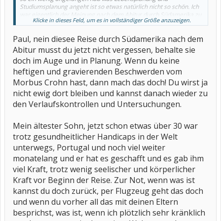
Studiumsplanung angeht ist so etwas natürlich nicht so schön. Ich
war eigentlich der Meinung nach dem Abitur durch Südamerika zu
Klicke in dieses Feld, um es in vollständiger Größe anzuzeigen.
reisen, aber ich denke, dass ich das nun vergessen kann. Also ich
weis nicht, was ich davon halten kann. Ich denke vertraue einfach
Paul, nein diesee Reise durch Südamerika nach dem
mal den Ärzten.
Abitur musst du jetzt nicht vergessen, behalte sie
doch im Auge und in Planung. Wenn du keine
heftigen und gravierenden Beschwerden vom
Morbus Crohn hast, dann mach das doch! Du wirst ja
nicht ewig dort bleiben und kannst danach wieder zu
den Verlaufskontrollen und Untersuchungen.
Mein ältester Sohn, jetzt schon etwas über 30 war
trotz gesundheitlicher Handicaps in der Welt
unterwegs, Portugal und noch viel weiter
monatelang und er hat es geschafft und es gab ihm
viel Kraft, trotz wenig seelischer und körperlicher
Kraft vor Beginn der Reise. Zur Not, wenn was ist
kannst du doch zurück, per Flugzeug geht das doch
und wenn du vorher all das mit deinen Eltern
besprichst, was ist, wenn ich plötzlich sehr kränklich