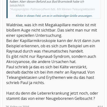
haben. Aber diesen Befund aus Bad Bramstedt habe ich
tatsächlich:
"Ausgeprägtes Palmaerythem bds. Mit kleinen Teleangiektasien
passend zu einer Lebererkrankung, konditionelle Akrozyanose"
Klicke in dieses Feld, um es in vollständiger Größe anzuzeigen.
Also nichts für ungut.
Waldnixe, was ich mit Megakapillare meinte ist mit
bloßem Auge nicht sichtbar. Das sieht man nur mit
einer speziellen Untersuchung.
Bei der Kapillarmikroskopie kann der Arzt dann zum
Beispiel erkennen, ob es sich zum Beispiel um ein
Raynaud durch was rheumatisches handelt.
Es gibt nicht nur Raynaud-Syndrom, sondern auch
Akrozyanose, die andere Ursachen hat.
Paul schrieb ja das es sich bei Kälte verstärkt,
deshalb dachte ich bei ihm mehr an Raynaud. Von
Teleangiektasien und Erythemen wie du das hast
schrieb Paul ja nichts.
Hast du denn die Lebererkrankung jetzt noch, oder
stammt das von einer Neugeborenen Gelbsucht ?
26. Februar 2016
#14