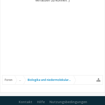
verfassen zu können. )
Foren
...
Biologika und niedermolekulare Wirkstoffe
Kontakt
Hilfe
Nutzungsbedingungen