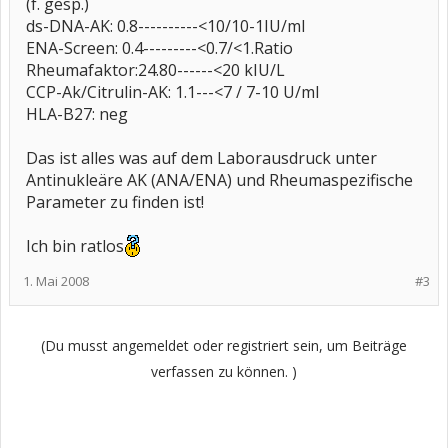
(f. gesp.)
ds-DNA-AK: 0.8----------<10/10-1IU/ml
ENA-Screen: 0.4---------<0.7/<1.Ratio
Rheumafaktor:24.80------<20 kIU/L
CCP-Ak/Citrulin-AK: 1.1---<7 / 7-10 U/ml
HLA-B27: neg
Das ist alles was auf dem Laborausdruck unter
Antinukleäre AK (ANA/ENA) und Rheumaspezifische
Parameter zu finden ist!
Ich bin ratlos
1. Mai 2008
#3
(Du musst angemeldet oder registriert sein, um Beiträge
verfassen zu können. )