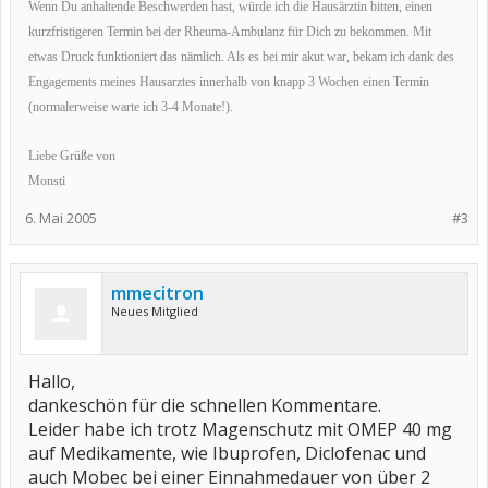
Wenn Du anhaltende Beschwerden hast, würde ich die Hausärztin bitten, einen
kurzfristigeren Termin bei der Rheuma-Ambulanz für Dich zu bekommen. Mit
etwas Druck funktioniert das nämlich. Als es bei mir akut war, bekam ich dank des
Engagements meines Hausarztes innerhalb von knapp 3 Wochen einen Termin
(normalerweise warte ich 3-4 Monate!).
Liebe Grüße von
Monsti
6. Mai 2005
#3
mmecitron
Neues Mitglied
Hallo,
dankeschön für die schnellen Kommentare.
Leider habe ich trotz Magenschutz mit OMEP 40 mg
auf Medikamente, wie Ibuprofen, Diclofenac und
auch Mobec bei einer Einnahmedauer von über 2