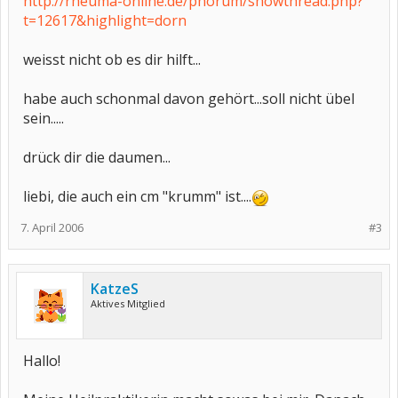
http://rheuma-online.de/phorum/showthread.php?
t=12617&highlight=dorn
weisst nicht ob es dir hilft...
habe auch schonmal davon gehört...soll nicht übel
sein.....
drück dir die daumen...
liebi, die auch ein cm "krumm" ist....
7. April 2006
#3
KatzeS
Aktives Mitglied
Hallo!