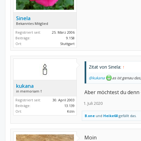
Sinela
Bekanntes Mitglied
Registriert seit:
25. März 2006
Beiträge:
9.158
Ort:
Stuttgart
Zitat von Sinela:
↑
@kukana
as ist genau das
kukana
in memoriam †
Aber möchtest du denn 
Registriert seit:
30. April 2003
1. Juli 2020
Beiträge:
13.139
Ort:
Köln
B.one
und
Heike68
gefällt das.
Moin