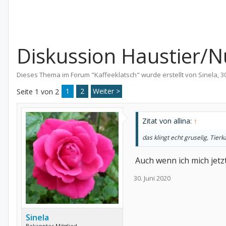
Diskussion Haustier/N
Dieses Thema im Forum "
Kaffeeklatsch
" wurde erstellt von
Sinela
,
3
1
2
Weiter >
Seite 1 von 2
Zitat von allina:
↑
das klingt echt gruselig, Tier
Auch wenn ich mich jetz
30. Juni 2020
Sinela
Bekanntes Mitglied