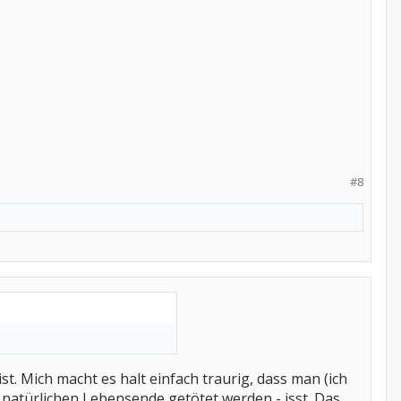
#8
ist. Mich macht es halt einfach traurig, dass man (ich
 natürlichen Lebensende getötet werden - isst. Das