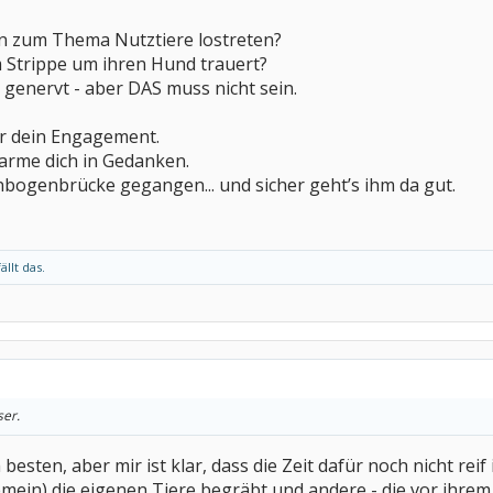
on zum Thema Nutztiere lostreten?
m Strippe um ihren Hund trauert?
 genervt - aber DAS muss nicht sein.
für dein Engagement.
marme dich in Gedanken.
nbogenbrücke gegangen... und sicher geht’s ihm da gut.
ällt das.
ser.
besten, aber mir ist klar, dass die Zeit dafür noch nicht reif 
emein) die eigenen Tiere begräbt und andere - die vor ihrem