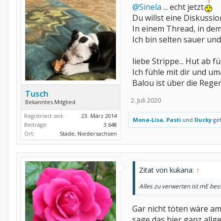
@Sinela
... echt jetzt
Du willst eine Diskussi
In einem Thread, in de
Ich bin selten sauer und
liebe Strippe... Hut ab 
Ich fühle mit dir und u
Balou ist über die Rege
Tusch
2. Juli 2020
Bekanntes Mitglied
Registriert seit:
23. März 2014
Mona-Lisa
,
Pasti
und
Ducky
gef
Beiträge:
3.648
Ort:
Stade, Niedersachsen
Zitat von kukana:
↑
Alles zu verwerten ist mE bes
Gar nicht töten wäre am 
sage das hier ganz allg