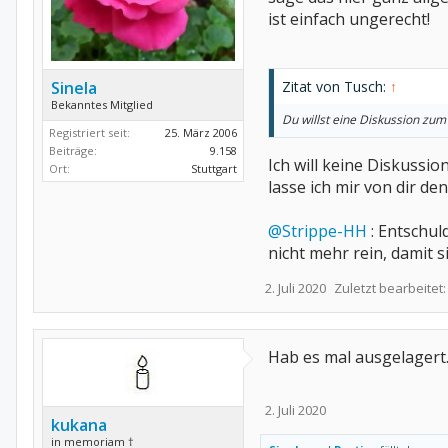
ist einfach ungerecht!
Zitat von Tusch:
↑
Sinela
Bekanntes Mitglied
Du willst eine Diskussion zum
Registriert seit:
25. März 2006
Beiträge:
9.158
Ich will keine Diskussi
Ort:
Stuttgart
lasse ich mir von dir de
@Strippe-HH
: Entschul
nicht mehr rein, damit si
2. Juli 2020
Zuletzt bearbeitet
Hab es mal ausgelagert.
2. Juli 2020
kukana
in memoriam †