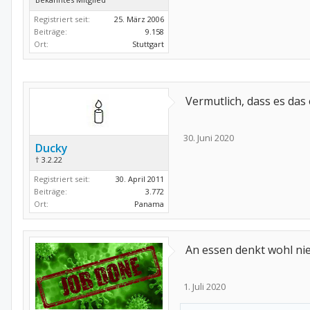
Registriert seit:
25. März 2006
Beiträge:
9.158
Ort:
Stuttgart
Vermutlich, dass es das
30. Juni 2020
Ducky
† 3.2.22
Registriert seit:
30. April 2011
Beiträge:
3.772
Ort:
Panama
An essen denkt wohl ni
1. Juli 2020