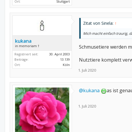
Ort:
Stuttgart
Zitat von Sinela:
↑
Mich macht einfach traurig, 
kukana
in memoriam †
Schmusetiere werden m
Registriert seit:
30. April 2003
Nutztiere komplett ver
Beiträge:
13.139
Ort:
Köln
1. Juli 2020
@kukana
as ist gena
1. Juli 2020