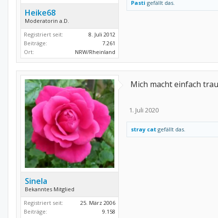
Pasti
gefällt das.
Heike68
Moderatorin a.D.
Registriert seit:
8. Juli 2012
Beiträge:
7.261
Ort:
NRW/Rheinland
Mich macht einfach trau
1. Juli 2020
stray cat
gefällt das.
Sinela
Bekanntes Mitglied
Registriert seit:
25. März 2006
Beiträge:
9.158