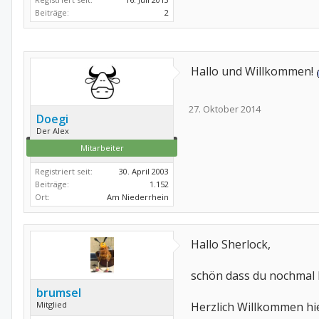
Beiträge:
2
Hallo und Willkommen!
27. Oktober 2014
Doegi
Der Alex
Mitarbeiter
Registriert seit:
30. April 2003
Beiträge:
1.152
Ort:
Am Niederrhein
Hallo Sherlock,
schön dass du nochmal 
brumsel
Mitglied
Herzlich Willkommen hie