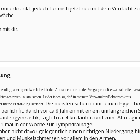
rom erkrankt, jedoch für mich jetzt neu mit dem Verdach
wäche.
mit dir.
ßung,
cleroliga, aber irgendwie habe ich den Austausch dort in der Vergangenheit etwas schleifen lass
eichgesinnten" austauschen. Leider ist es so, daß in meinem Verwandten/Bekanntenkreis
Die meisten sehen in mir einen Hypocho
r meine Erkrankung herrscht.
körperlich fit, da ich vor ca 8 Jahren mit einem umfangreic
säulengymnastik, täglich ca. 4 km laufen und zum "Abreagie
1 mal in der Woche zur Lymphdrainage.
aber nicht davor gelegentlich einen richtigen Niedergang 
en und Muskelschmerzen vor allem in den Armen.