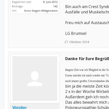
Registriert seit:
8. Juni 2012
Bin auch am Crest Synd
Beiträge:
142
Ort:
Kreis Siegen-Wittgenstein
Ausfälle und Muskelsch
Freu mich auf Austausch 
LG Brumsel
27. Oktober 2014
Danke für Eure Begrü
längere Zeit war ich Mitglied in der S
Gerne möchte ich mich wieder mit "Gl
noch immer großes Unverständnis übe
bin ja die meiste Zeit 
2 x in der Woche Wirbel
Außerdem geh ich noch 
Das alles bewahrt mich 
Weidler
Polyneuropathie-Schüb