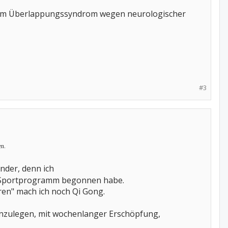
t zum Überlappungssyndrom wegen neurologischer
#3
en.
nder, denn ich
hen Sportprogramm begonnen habe.
ren" mach ich noch Qi Gong.
hinzulegen, mit wochenlanger Erschöpfung,