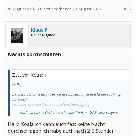
komisch an, steif und so hart überall. Nach 15-20 Minuten wenn ich
20. August 2016
mich fertig mache vergeht es wieder.
Zuletzt bearbeitet:
20. August 2016
#16
Ich nehme für das durchschlafen seit langem 5mg Amitriptylin,
wenn ich 10mg einnnehme bekomme
ich Kopfschmerzen also meinte mein Rheumatologe besser 5 mg.
Das durchschlafen klappt
Klaus P
aber der Anfang ist irgendwie immer schwer. Naja, so ist das mit
Neues Mitglied
dem Rheuma. :-/
MfG
Lady Sunshine
Nachts durchschlafen
Zitat von Koala:
↑
hallo,
ich kann diese schmerzen nicht einordnen, vielleicht kennt das ja
jemand?
ich habe spondarthritis mit gelenkbeteidigung.
Klicke in dieses Feld, um es in vollständiger Größe anzuzeigen.
ich schlaf nachts immer auf der seite, und ziehe die beine dabei an.
wenn ich mich dann während des schlafens drehe, und die beine
Hallo Koala ich kann auch fast keine Nacht
strecken will,
macht mir das ziemliche schmerzen in den knien /beine.
durchschlagen ich habe auch nach 2-3 Stunden -