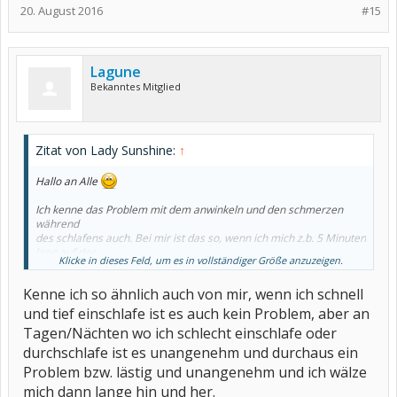
20. August 2016
#15
Lagune
Bekanntes Mitglied
Zitat von Lady Sunshine:
↑
Hallo an Alle
Ich kenne das Problem mit dem anwinkeln und den schmerzen
während
des schlafens auch. Bei mir ist das so, wenn ich mich z.b. 5 Minuten
lang auf der
Klicke in dieses Feld, um es in vollständiger Größe anzuzeigen.
linken Seite lege und die Beine anwinkele, dann muss ich nach den
5 Minuten eine
Kenne ich so ähnlich auch von mir, wenn ich schnell
neue Position haben, also ich muss mich irgendwie immer wieder,
weil ich irgendwie
und tief einschlafe ist es auch kein Problem, aber an
schmerzen habe oder die Gelenke und Körperregionen sich
Tagen/Nächten wo ich schlecht einschlafe oder
"langweilen" oder ich weiss
durchschlafe ist es unangenehm und durchaus ein
jetzt nicht wie ich das nennen kann aber ich muss immer wieder
eine neue Schlafposition
Problem bzw. lästig und unangenehm und ich wälze
finden um überhaupt richtig zu schlafen. Nach dem aufstehen fühlt
mich dann lange hin und her.
sich mein ganzer Körper