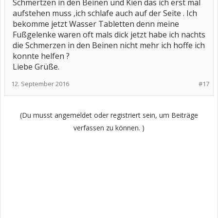
Schmertzen in den Beinen und Kien das ich erst mal
es fühlt sich an, als ob ich die beine nicht mehr strecken kann, oder
nur schwer strecken kann.
aufstehen muss ,ich schlafe auch auf der Seite . Ich
ich muss dann erst einmal auf dem rücken liegen bleiben, bis es
bekomme jetzt Wasser Tabletten denn meine
besser wird.
Fußgelenke waren oft mals dick jetzt habe ich nachts
komische beschreibung, ich weiß
die Schmerzen in den Beinen nicht mehr ich hoffe ich
aber vielleicht kennt das ja jemand......
konnte helfen ?
Liebe Grüße.
12. September 2016
#17
(Du musst angemeldet oder registriert sein, um Beiträge
verfassen zu können. )