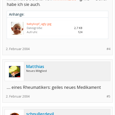
habe ich sie auch.
Anhänge:
babykopf_ugly.jpg
Dateigröße:
2,7 KB
Aufrufe:
124
2. Februar 2004
#4
Matthias
Neues Mitglied
..... eines Rheumatikers: geiles neues Medikament
2. Februar 2004
#5
schnullerdevil