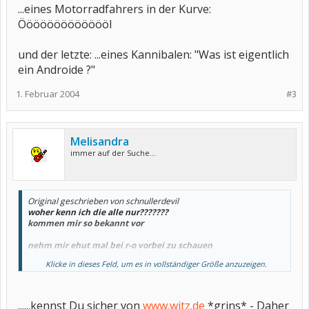
...eines Motorradfahrers in der Kurve:
Öööööööööööööl
und der letzte: ...eines Kannibalen: "Was ist eigentlich
ein Androide ?"
1. Februar 2004
#3
Melisandra
immer auf der Suche...
Original geschrieben von schnullerdevil
woher kenn ich die alle nur???????
kommen mir so bekannt vor
nehm mir ehut mal bei r-o vorbei zu schauen
Klicke in dieses Feld, um es in vollständiger Größe anzuzeigen.
hab da noch eins
...eines Bergsteigers:"Wo ist das Seil ?"
......kennst Du sicher von
www.witz.de
*grins* - Daher