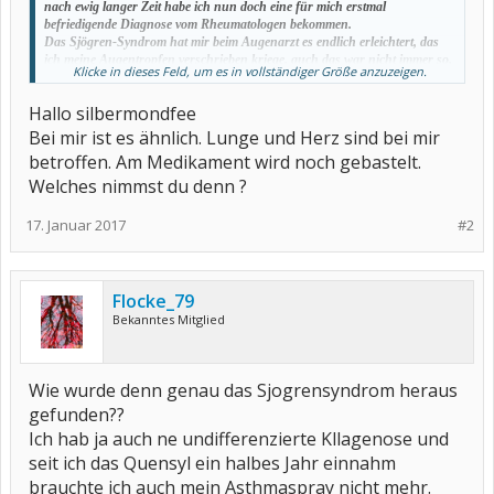
nach ewig langer Zeit habe ich nun doch eine für mich erstmal
befriedigende Diagnose vom Rheumatologen bekommen.
Das Sjögren-Syndrom hat mir beim Augenarzt es endlich erleichtert, das
ich meine Augentropfen verschrieben kriege, auch das war nicht immer so.
Klicke in dieses Feld, um es in vollständiger Größe anzuzeigen.
Des weiteren ist durch meine Herzmuskelentzündung und die dadurch
resultierende Herzinsuffizienz auch endlich Licht ins Dunkel gekommen,
Hallo silbermondfee
der Radiologe und auch gleichzeitig Arzt für innere Medizin ist sich 99 %
sicher, das dies von der Kollagenose ausgelöst wurden ist, daher auch die
Bei mir ist es ähnlich. Lunge und Herz sind bei mir
ganzen Beschwerden Monate vorher, wo ich immer auf Asthma behandelt
betroffen. Am Medikament wird noch gebastelt.
worden bin.
Welches nimmst du denn ?
Seit Anfang des Jahres nehme ich nun neben Metylprednisolon auch
wieder ein Basismedikament und hoffe das dies anschlägt.
17. Januar 2017
#2
Gruß
Silbermondfee
Flocke_79
Bekanntes Mitglied
Wie wurde denn genau das Sjogrensyndrom heraus
gefunden??
Ich hab ja auch ne undifferenzierte Kllagenose und
seit ich das Quensyl ein halbes Jahr einnahm
brauchte ich auch mein Asthmaspray nicht mehr.