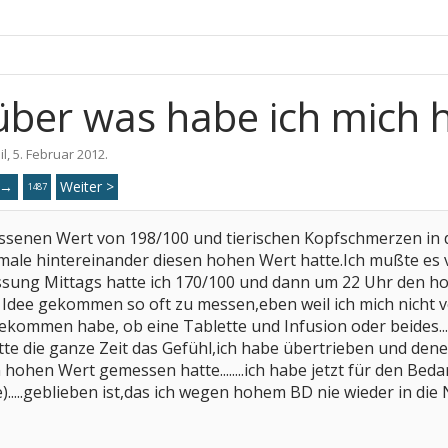
ber was habe ich mich 
il
,
5. Februar 2012
.
→
Weiter >
65
1487
ssenen Wert von 198/100 und tierischen Kopfschmerzen in 
male hintereinander diesen hohen Wert hatte.Ich mußte es 
sung Mittags hatte ich 170/100 und dann um 22 Uhr den hohen
 Idee gekommen so oft zu messen,eben weil ich mich nicht ve
kommen habe, ob eine Tablette und Infusion oder beides...
te die ganze Zeit das Gefühl,ich habe übertrieben und denen
hohen Wert gemessen hatte........ich habe jetzt für den Bedar
.....geblieben ist,das ich wegen hohem BD nie wieder in d