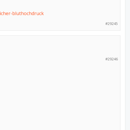
licher-bluthochdruck
#29245
#29246