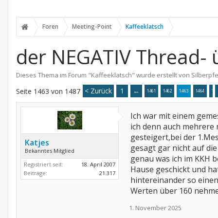
Foren
Meeting-Point
Kaffeeklatsch
der NEGATIV Thread- ü
Dieses Thema im Forum "
Kaffeeklatsch
" wurde erstellt von
Silberpfe
< Zurück
1
←
Seite 1463 von 1487
1461
1462
1463
1464
14
Ich war mit einem geme
ich denn auch mehrere 
gesteigert,bei der 1.Mes
Katjes
gesagt gar nicht auf die
Bekanntes Mitglied
genau was ich im KKH be
Registriert seit:
18. April 2007
Hause geschickt und hat
Beiträge:
21.317
hintereinander so einen 
Werten über 160 nehme)
1. November 2025