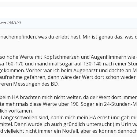
von 198/100
t nachempfinden, was du erlebt hast. Mir ist genau das, wa
se so hohe Werte mit Kopfschmerzen und Augenflimmern wie 
wa 160-170 und manchmal sogar auf 130-140 nach einer Stunde
gekommen. Vorher war ich beim Augenarzt und dachte an M
otaufnahme gefahren, dann wäre der Wert dort schon wieder
hreren Messungen des BD.
im HA brachten mich nicht weiter, da der Wert dort immer 
e mehrmals diese Werte über 190. Sogar ein 24-Stunden-Mes
glich vorkamen.
al angeschwollen sind, nahm mich mein HA ernst und gab mi
ttel. Dann wurde ich auch gründlich untersucht (im Urin war
nd vielleicht nicht immer ein Notfall, aber es können denno