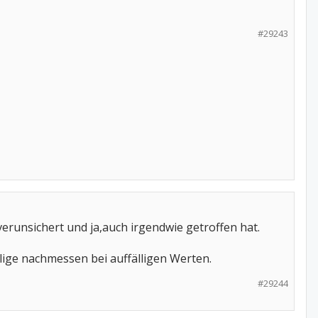
#29243
erunsichert und ja,auch irgendwie getroffen hat.
malige nachmessen bei auffälligen Werten.
#29244