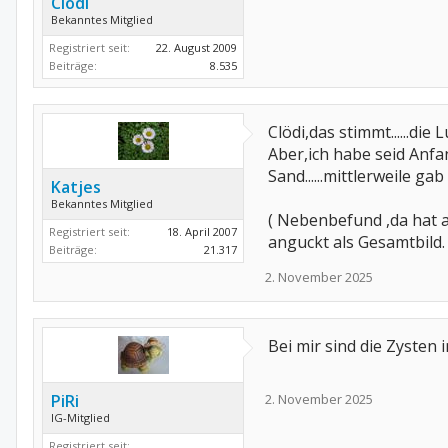
Clödi
Bekanntes Mitglied
Registriert seit:
22. August 2009
Beiträge:
8.535
Clödi,das stimmt......di
Aber,ich habe seid Anfa
Sand......mittlerweile g
Katjes
Bekanntes Mitglied
( Nebenbefund ,da hat a
Registriert seit:
18. April 2007
anguckt als Gesamtbild.
Beiträge:
21.317
2. November 2025
Bei mir sind die Zysten 
PiRi
2. November 2025
IG-Mitglied
Registriert seit: