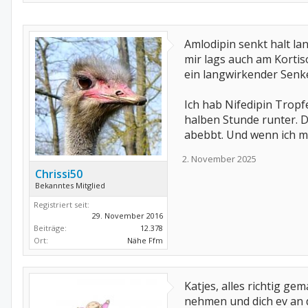
Amlodipin senkt halt la
mir lags auch am Kortis
ein langwirkender Senke
Ich hab Nifedipin Tropf
halben Stunde runter. D
abebbt. Und wenn ich mi
2. November 2025
Chrissi50
Bekanntes Mitglied
Registriert seit:
29. November 2016
Beiträge:
12.378
Ort:
Nähe Ffm
Katjes, alles richtig ge
nehmen und dich ev an 