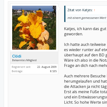
Zitat von Katjes:
↑
mit einem gemessenen Wert 
Katjes, ich kann das gu
geworden.
Ich hatte auch teilwei
es wieder runter auf et
überhaupt auf den BD 
Clödi
Wäre ich also in die N
Bekanntes Mitglied
Frage an dich nach me
Registriert seit:
22. August 2009
Beiträge:
8.535
Auch mehrere Besuche be
herumgelaufen und hatt
die Attacken ja nicht tä
Erst als meine Füße tot
und ein Entwässerungsmi
Licht. So hohe Werte si