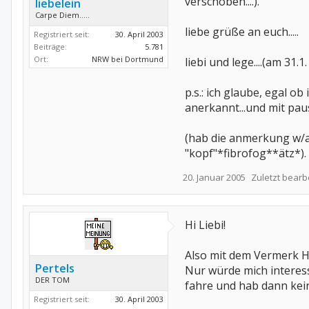
verschoben....).
liebelein
Carpe Diem.....
liebe grüße an euch.....
Registriert seit:
30. April 2003
Beiträge:
5.781
Ort:
NRW bei Dortmund
liebi und lege....(am 31.
p.s.: ich glaube, egal o
anerkannt...und mit paus
(hab die anmerkung w/au
"kopf"*fibrofog**ätz*).
20. Januar 2005
Zuletzt bearb
Hi Liebi!
Also mit dem Vermerk H 
Pertels
Nur würde mich interess
DER TOM
fahre und hab dann kei
Registriert seit:
30. April 2003