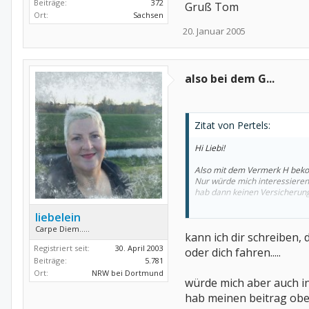
Beiträge:
372
Gruß Tom
Ort:
Sachsen
20. Januar 2005
also bei dem G...
Zitat von Pertels:
Hi Liebi!
Also mit dem Vermerk H bekomm
Nur würde mich interessieren
hab dann keinen Versicherung
Gruß Tom
liebelein
Carpe Diem.....
kann ich dir schreiben,
Registriert seit:
30. April 2003
oder dich fahren.....
Beiträge:
5.781
Ort:
NRW bei Dortmund
würde mich aber auch in
hab meinen beitrag oben