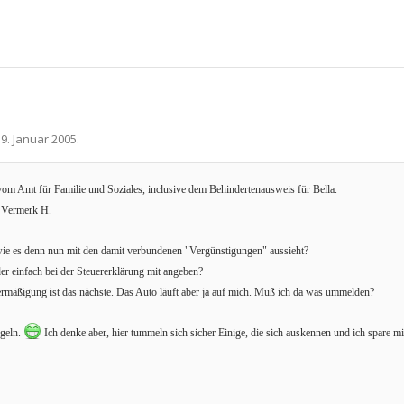
19. Januar 2005
.
om Amt für Familie und Soziales, inclusive dem Behindertenausweis für Bella.
n Vermerk H.
, wie es denn nun mit den damit verbundenen "Vergünstigungen" aussieht?
r einfach bei der Steuererklärung mit angeben?
rmäßigung ist das nächste. Das Auto läuft aber ja auf mich. Muß ich da was ummelden?
ogeln.
Ich denke aber, hier tummeln sich sicher Einige, die sich auskennen und ich spare mi