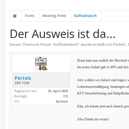
Foren
Meeting-Point
Kaffeeklatsch
Der Ausweis ist da...
Dieses Thema im Forum "
Kaffeeklatsch
" wurde erstellt von
Pertels
,
Heute kam nun endlich der Bescheid v
Im ersten Anlauf gab es 60% und de
Pertels
Jetzt wollten wir einfach mal fragen
DER TOM
Lohnsteuerermäßigung, beantragen ode
Registriert seit:
30. April 2003
KFZ Steuerbefreiung und Haftpflichte
Beiträge:
372
Ort:
Sachsen
Klar, ich könnte jetzt auch danach go
Also Danke im voraus!