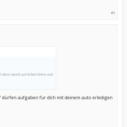
#5
h dann damit auf Arbeit fahre und
e" dürfen aufgaben für dich mit deinem auto erledigen