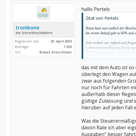
hallo Pertels
Zitat von Pertels:
trombone
Heute kam nun endlich der Beschei
die Schreibtischtäterin
Im ersten Anlauf gab es 60% und 
Registriert seit:
30. April 2003
Jetzt wollten wir einfach mal fra
Beiträge:
1.653
Lohnsteuerermäßigung, beantragen
Ort:
Brakel, Kreis Höxter
KFZ Steuerbefreiung und Haftpflic
Klar, ich könnte jetzt auch danach
das mit dem Auto ist so
überlegt den Wagen auf
Also Danke im voraus!
zwar aus folgenden Grü
Tom & Family
nur noch für Fahrten m
außerhalb dieser Regel
gültige Zulassung und 
hierüber auf jeden Fall
Was die Steuerermäßigun
davon Rate ich aber eig
Ausgaben" besser fahrt.