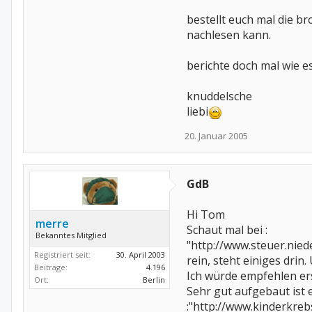
bestellt euch mal die br
nachlesen kann.
berichte doch mal wie es s
knuddelsche
liebi
20. Januar 2005
GdB
Hi Tom
merre
Schaut mal bei :
Bekanntes Mitglied
"http://www.steuer.nie
Registriert seit:
30. April 2003
rein, steht einiges drin.
Beiträge:
4.196
Ich würde empfehlen ers
Ort:
Berlin
Sehr gut aufgebaut ist 
:"http://www.kinderkreb