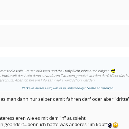
st die volle Steuer erlassen und die Haftpflicht gibts auch billiger.
, inwieweit das Auto dann zu anderen Zwecken genutzt werden darf. Nicht das ic
sschutz. Aber ich bin am Info sammeln, wird schon werden.
Klicke in dieses Feld, um es in vollständiger Größe anzuzeigen.
 das man dann nur selber damit fahren darf oder aber "dritt
teressieren wie es mit dem "h" aussieht.
 geändert....denn ich hatte was anderes "im kopf"
.