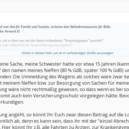
d vom Amt für Familie und Soziales, inclusive dem Behindertenausweis für Bella.
den Vermerk H.
gen, wie es denn nun mit den damit verbundenen "Vergünstigungen" aussieht?
 oder einfach bei der Steuererklärung mit angeben?
htermäßigung ist das nächste. Das Auto läuft aber ja auf mich. Muß ich da was ummelden?
Klicke in dieses Feld, um es in vollständiger Größe anzuzeigen.
 googeln.
Ich denke aber, hier tummeln sich sicher Einige, die sich auskennen und ich spar
 eine Sache, meine Schwester hatte vor etwa 15 Jahren (kann
 den namen meines Neffen (80 % GdB, später 100 % GdB) u
nden: Die Ummeldung des Wagens als solches wäre zwar k
it meinem Neffen bzw. zur Besorgung von Sachen für mein
ung wäre nicht rechtmäßig gewesen, so dass wenn es bei s
somit auch kein Versicherungsschutz vorgelegen hätte. Be
 erkundigen.
g angeht, so könnt Ihr Euch zwar diesen Betrag auf die Lo
entlich ab, denn es kann sein, dass ihr mit der "einzel Ab
 Hier könnt Ihr z.B. alle Fahrten zu Ärzten, zur Krankengymn