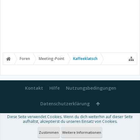
Foren
Meeting-Point
Kaffeeklatsch
Kontakt
Hilfe
Nutzungsbedingungen
Datenschutzerklärung
Diese Seite verwendet Cookies. Wenn du dich weiterhin auf dieser Seite
Forum software by XenForo™
aufhältst, akzeptierst du unseren Einsatz von Cookies.
-
Deutsch von xenDach
Some XenForo functionality crafted by
Audentio Design
.
Theme designed by
ThemeHouse
.
Zustimmen
Weitere Informationen