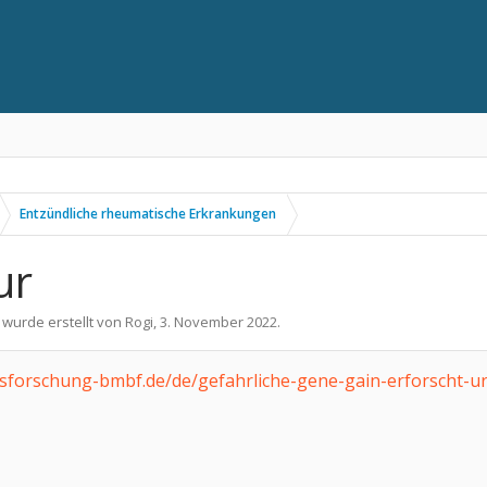
Entzündliche rheumatische Erkrankungen
ur
 wurde erstellt von
Rogi
,
3. November 2022
.
tsforschung-bmbf.de/de/gefahrliche-gene-gain-erforscht