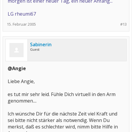
morgen ist einer neuer Tag, ein neuer Anfang...
Ich danke allen die uns die Daumen gedrückt hatten
Traurige Grüße
LG rheumi67
Angie
15. Februar 2005
#13
Sabinerin
Guest
@Angie
Liebe Angie,
es tut mir sehr leid. Fühle Dich virtuell in den Arm
genommen....
Ich wünsche Dir für die nächste Zeit viel Kraft und
sei bitte nicht stärker als notwendig. Wenn Du
merkst, daß es schlechter wird, nimm bitte Hilfe in