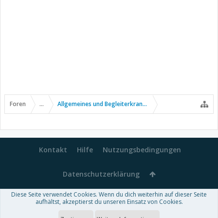
Tastatur voll.
Ich danke allen die uns die Daumen gedrückt hatten
Traurige Grüße
Angie
Foren
...
Allgemeines und Begleiterkrankungen
Kontakt
Hilfe
Nutzungsbedingungen
Datenschutzerklärung
Diese Seite verwendet Cookies. Wenn du dich weiterhin auf dieser Seite
Forum software by XenForo™
aufhältst, akzeptierst du unseren Einsatz von Cookies.
-
Deutsch von xenDach
Some XenForo functionality crafted by
Audentio Design
.
Theme designed by
ThemeHouse
.