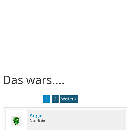
Das wars....
1
2
Weiter >
Angie
Alte Häsin